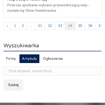
Podczas spotkania wybrano przewodniczącą rady -
została nią Olivia Kwiatkowska.
‹
1
2
...
31
32
33
34
35
36
37
Wyszukiwarka
Firmy
Artykuły
Ogłoszenia
Szukaj