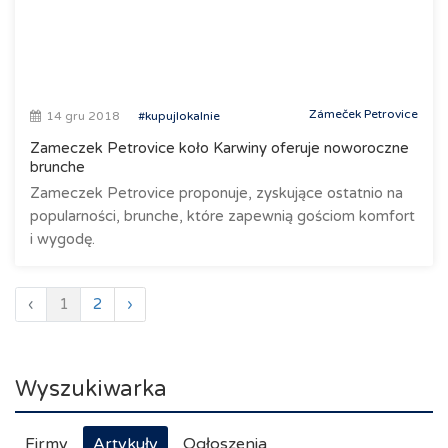
Zámeček Petrovice
14 gru 2018
#kupujlokalnie
Zameczek Petrovice koło Karwiny oferuje noworoczne
brunche
Zameczek Petrovice proponuje, zyskujące ostatnio na
popularności, brunche, które zapewnią gościom komfort
i wygodę.
‹
1
2
›
Wyszukiwarka
Firmy
Artykuły
Ogłoszenia