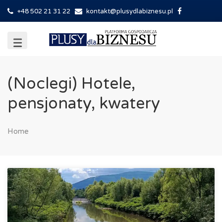
+48 502 21 31 22
kontakt@plusydlabiznesu.pl
(Noclegi) Hotele,
pensjonaty, kwatery
Home