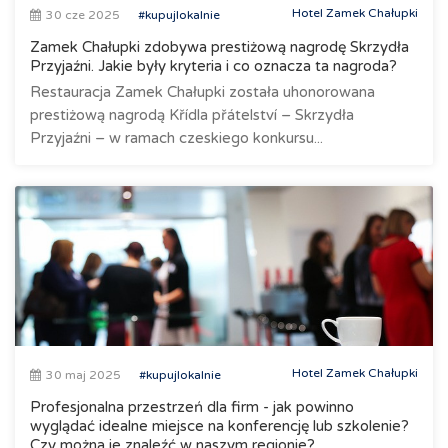
Hotel Zamek Chałupki
30 cze 2025
#kupujlokalnie
Zamek Chałupki zdobywa prestiżową nagrodę Skrzydła
Przyjaźni. Jakie były kryteria i co oznacza ta nagroda?
Restauracja Zamek Chałupki została uhonorowana
prestiżową nagrodą Křídla přátelství – Skrzydła
Przyjaźni – w ramach czeskiego konkursu...
Hotel Zamek Chałupki
30 maj 2025
#kupujlokalnie
Profesjonalna przestrzeń dla firm - jak powinno
wyglądać idealne miejsce na konferencję lub szkolenie?
Czy można je znaleźć w naszym regionie?