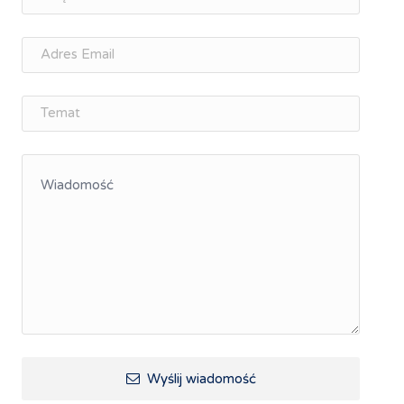
osobisty
Memorandum Gospodarcze PL-CZ
Śląskie Porozumienie Gospodarcze
ŚLĄSK.ONLINE
Integracja
Kształcenie kompetencji, ścieżka kariery
Współpraca polsko-czeska
Raciborskie Rozmowy o Rozwoju
Kraina Górnej Odry
Turystyka i rekreacja
Wypoczynek, rozrywka
Ścieżki rowerowe i trasy turystyczne
Wyślij wiadomość