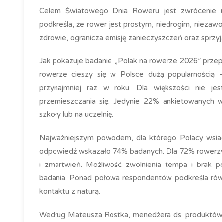
Celem Światowego Dnia Roweru jest zwrócenie u
podkreśla, że rower jest prostym, niedrogim, niezaw
zdrowie, ogranicza emisję zanieczyszczeń oraz sprzyja
Jak pokazuje badanie „Polak na rowerze 2026” prze
rowerze cieszy się w Polsce dużą popularnością 
przynajmniej raz w roku. Dla większości nie j
przemieszczania się. Jedynie 22% ankietowanych w
szkoły lub na uczelnię.
Najważniejszym powodem, dla którego Polacy wsiada
odpowiedź wskazało 74% badanych. Dla 72% rowerzy
i zmartwień. Możliwość zwolnienia tempa i brak p
badania. Ponad połowa respondentów podkreśla równ
kontaktu z naturą.
Według Mateusza Rostka, menedżera ds. produktów w