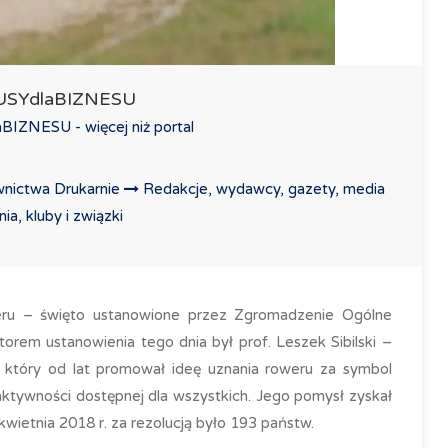
LUSYdlaBIZNESU
IZNESU - więcej niż portal
nictwa Drukarnie
Redakcje, wydawcy, gazety, media
a, kluby i związki
ru – święto ustanowione przez Zgromadzenie Ogólne
orem ustanowienia tego dnia był prof. Leszek Sibilski –
z, który od lat promował ideę uznania roweru za symbol
aktywności dostępnej dla wszystkich. Jego pomysł zyskał
ietnia 2018 r. za rezolucją było 193 państw.