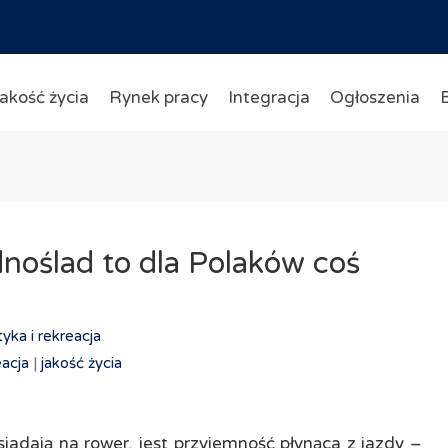
akość życia
Rynek pracy
Integracja
Ogłoszenia
noślad to dla Polaków coś
tyka i rekreacja
eacja
|
jakość życia
adają na rower, jest przyjemność płynąca z jazdy –