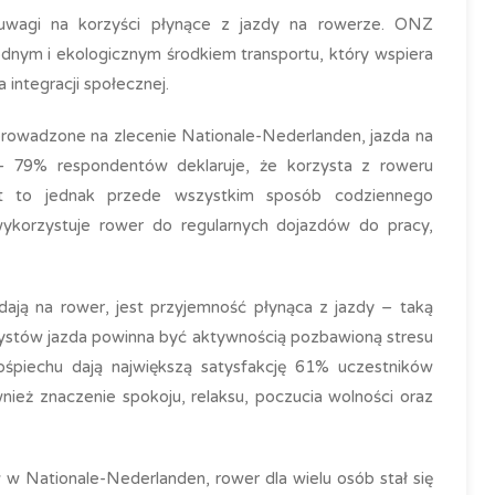
wagi na korzyści płynące z jazdy na rowerze. ONZ
odnym i ekologicznym środkiem transportu, który wspiera
 integracji społecznej.
prowadzone na zlecenie Nationale-Nederlanden, jazda na
– 79% respondentów deklaruje, że korzysta z roweru
est to jednak przede wszystkim sposób codziennego
ykorzystuje rower do regularnych dojazdów do pracy,
ją na rower, jest przyjemność płynąca z jazdy – taką
stów jazda powinna być aktywnością pozbawioną stresu
ośpiechu dają największą satysfakcję 61% uczestników
ież znaczenie spokoju, relaksu, poczucia wolności oraz
 Nationale-Nederlanden, rower dla wielu osób stał się