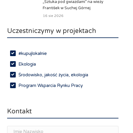
„Sztuka pod gwiazdami” na wieży
František w Suchej Górnej
16 sie 2026
Uczestniczymy w projektach
#kupujlokalnie
Ekologia
Środowisko, jakość życia, ekologia
Program Wsparcia Rynku Pracy
Rynek pracy, depopulacja, edukacja
Networking
Kontakt
Spotkania branżowe
Doradztwo zawodowe i personalne, rozwój