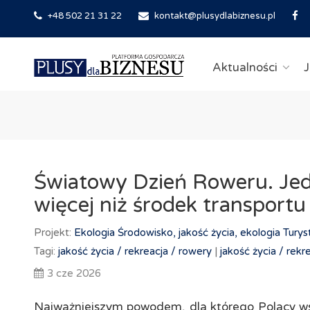
+48 502 21 31 22
kontakt@plusydlabiznesu.pl
Aktualności
J
Światowy Dzień Roweru. Jed
więcej niż środek transportu
Projekt:
Ekologia
Środowisko, jakość życia, ekologia
Turys
Tagi:
jakość życia /
rekreacja /
rowery
|
jakość życia /
rekr
3 cze 2026
Najważniejszym powodem, dla którego Polacy wsi