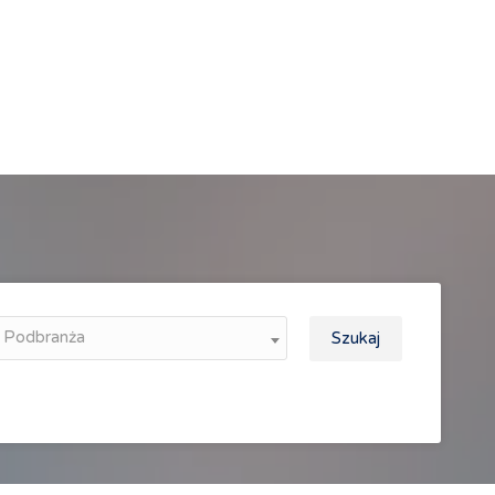
Podbranża
Szukaj