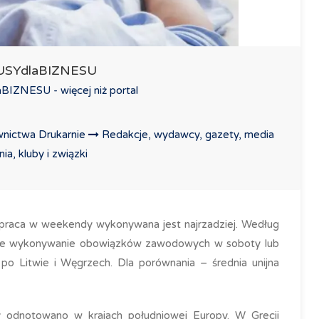
LUSYdlaBIZNESU
IZNESU - więcej niż portal
nictwa Drukarnie
Redakcje, wydawcy, gazety, media
a, kluby i związki
ch praca w weekendy wykonywana jest najrzadziej. Według
ruje wykonywanie obowiązków zawodowych w soboty lub
, po Litwie i Węgrzech. Dla porównania – średnia unijna
odnotowano w krajach południowej Europy. W Grecji