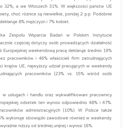
 po 32%, a we Włoszech 31%. W większości państw UE
ety, choć różnice są niewielkie, poniżej 2 p.p. Podobnie
deklaruje 8% mężczyzn i 7% kobiet.
ka Zespołu Wsparcia Badań w Polskim Instytucie
znie częściej dotyczy osób prowadzących działalność
ii Europejskiej weekendową pracę deklaruje średnio 19%
z pracowników i 46% właścicieli firm zatrudniających
ci krajów UE, najwyższy udział pracujących w weekendy
rudniających pracowników (23% vs. 15% wśród osób
 w usługach i handlu oraz wykwalifikowani pracownicy
Europejskiej odsetek ten wynosi odpowiednio 48% i 47%.
racowników administracyjnych (10%). W Polsce także
h 46% wykonuje obowiązki zawodowe również w weekendy.
wyraźnie niższy od średniej unijnej i wynosi 16%.