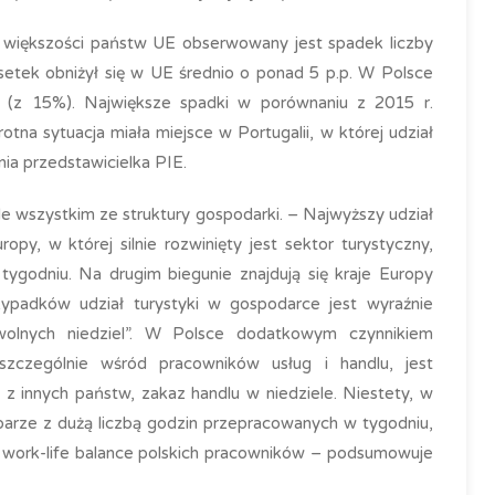
 większości państw UE obserwowany jest spadek liczby
etek obniżył się w UE średnio o ponad 5 p.p. W Polsce
ę (z 15%). Największe spadki w porównaniu z 2015 r.
otna sytuacja miała miejsce w Portugalii, w której udział
ia przedstawicielka PIE.
de wszystkim ze struktury gospodarki. – Najwyższy udział
py, w której silnie rozwinięty jest sektor turystyczny,
ygodniu. Na drugim biegunie znajdują się kraje Europy
ypadków udział turystyki w gospodarce jest wyraźnie
a „wolnych niedziel”. W Polsce dodatkowym czynnikiem
zczególnie wśród pracowników usług i handlu, jest
i z innych państw, zakaz handlu w niedziele. Niestety, w
 parze z dużą liczbą godzin przepracowanych w tygodniu,
e work-life balance polskich pracowników – podsumowuje