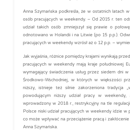
Anna Szymańska podkreśla, że w ostatnich latach w
osób pracujących w weekendy. – Od 2015 r. ten ods
udział takich osób zmniejszył się prawie o połow
odnotowano w Holandii i na Litwie (po 15 p.p.). Odwr
pracujących w weekendy wzrósł aż o 12 p.p. – wymien
Jak wyjaśnia, różnice pomiędzy krajami wynikają prze
pracujących w weekendy mają kraje południowej Euro
wymagający świadczenia usług przez siedem dni w t
Środkowo-Wschodniej, w których w większości prz
niższy, istnieje też silnie zakorzeniona tradycj
powodującym niższy udział pracy w weekendy, s
wprowadzony w 2018 r., restrykcyjny na tle regulacj
Polsce niski udział pracujących w weekendy idzie w
co może wpływać na przeciążenie pracą i zakłóceni
Anna Szymańska.