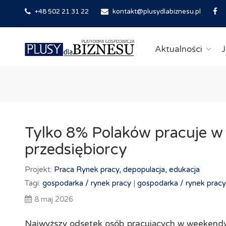
+48 502 21 31 22
kontakt@plusydlabiznesu.pl
Aktualności
J
Tylko 8% Polaków pracuje w 
przedsiębiorcy
Projekt:
Praca
Rynek pracy, depopulacja, edukacja
Tagi:
gospodarka /
rynek pracy
|
gospodarka /
rynek pracy
8 maj 2026
Najwyższy odsetek osób pracujących w weekendy 