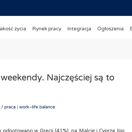
akość życia
Rynek pracy
Integracja
Ogłoszenia
weekendy. Najczęściej są to
 /
praca
|
work–​life balance
odnotowano w Grecji (41%), na Malcie i Cyprze (po