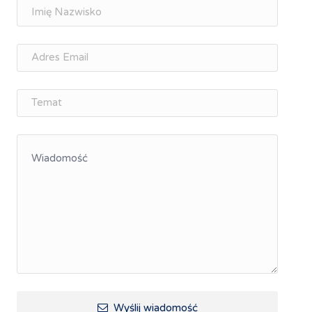
Doradztwo zawodowe i personalne, rozwój
osobisty
Memorandum Gospodarcze PL-CZ
Śląskie Porozumienie Gospodarcze
ŚLĄSK.ONLINE
Integracja
Kształcenie kompetencji, ścieżka kariery
Współpraca polsko-czeska
Raciborskie Rozmowy o Rozwoju
Kraina Górnej Odry
Turystyka i rekreacja
Wypoczynek, rozrywka
Ścieżki rowerowe i trasy turystyczne
Wyślij wiadomość