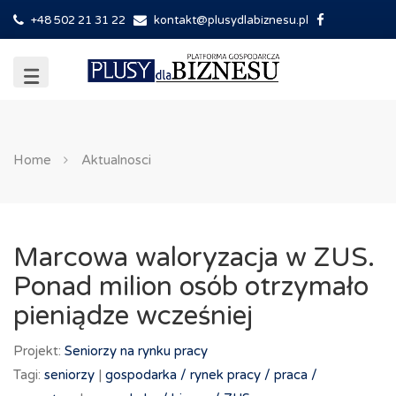
+48 502 21 31 22
kontakt@plusydlabiznesu.pl
Home
Aktualnosci
Marcowa waloryzacja w ZUS.
Ponad milion osób otrzymało
pieniądze wcześniej
Projekt:
Seniorzy na rynku pracy
Tagi:
seniorzy
|
gospodarka /
rynek pracy /
praca /