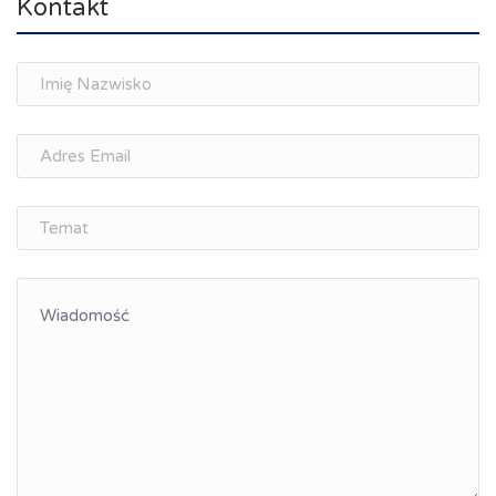
Kontakt
Spotkania branżowe
Doradztwo zawodowe i personalne, rozwój
osobisty
Memorandum Gospodarcze PL-CZ
Śląskie Porozumienie Gospodarcze
ŚLĄSK.ONLINE
Integracja
Kształcenie kompetencji, ścieżka kariery
Współpraca polsko-czeska
Raciborskie Rozmowy o Rozwoju
Kraina Górnej Odry
Turystyka i rekreacja
Wypoczynek, rozrywka