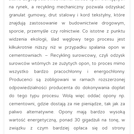
na rynek, a recykling mechaniczny pozwala odzyskać
granulat gumowy, drut stalowy i kord tekstylny, które
znajdują zastosowanie w budownictwie drogowym,
sporcie, przemyśle czy rolnictwie. Co istotne z punktu
widzenia ekologii, ślad węglowy tego procesu jest
kilkukrotnie niższy niż w przypadku spalania opon w
cementowniach. – Recykling surowcowy, czyli odzysk
surowców wtórnych ze zużytych opon, to proces mimo
wszystko bardzo pracochłonny i energochłonny.
Producenci są zobligowani w ramach rozszerzonej
odpowiedzialności producenta do dokonywania dopłat
do tego typu procesu. Wolą więc oddać opony np.
cementowni, gdzie dostają za nie pieniądze, tak jak za
paliwo alternatywne. Opony mają bardzo wysoką
wartość energetyczną, ponad 30 gigadżuli na tonę, w
związku z czym bardziej opłaca się od strony