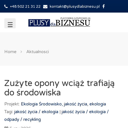
+48 502 21 31 22
kontakt@plusydlabiznesu.pl
Home
Aktualnosci
Zużyte opony wciąż trafiają
do środowiska
Projekt:
Ekologia
Środowisko, jakość życia, ekologia
Tagi:
jakość życia /
ekologia
|
jakość życia /
ekologia /
odpady /
recykling