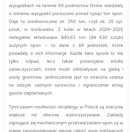
wysypiskach na terenie 64 podmiotów (które wiedziały
o istnieniu wysypisk) porzucono ponad tysiąc ton opon.
Daje to średniorocznie ok. 250 ton, czyli ok. 25 tys.
sztuk, w środowisku. Z kolei w latach 2024–2025
nielegalnie składowano 840,63 ton (84 630 sztuk)
zużytych opon – to dane z 69 jednostek, które
posiadały o nich informacje. Każda taka opona to nie
tylko odpad, lecz także potencjalne źródło
zanieczyszczeń, które może oddziaływać na glebę i
wody gruntowe. Jednocześnie jest to stracona szansa
na odzysk cennych surowców i ograniczenie emisji
gazów cieplarnianych.
Tymczasem możliwości recyklingu w Polsce są znacznie
większe niż obecnie wykorzystywane. Zakłady
zajmujące się mechanicznym przetwarzaniem opon są w
stanie zagospodarować niemal całość opon trafiających