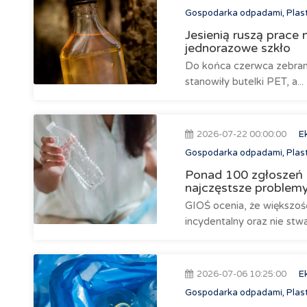
Gospodarka odpadami, Plast
Jesienią ruszą prace
jednorazowe szkło
Do końca czerwca zebran
stanowiły butelki PET, a...
2026-07-22 00:00:00
E
Gospodarka odpadami, Plast
Ponad 100 zgłoszeń 
najczęstsze problem
GIOŚ ocenia, że większoś
incydentalny oraz nie stw
2026-07-06 10:25:00
E
Gospodarka odpadami, Plast