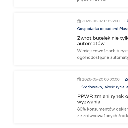
2026-06-02 09:55:00
E
Gospodarka odpadami, Plast
Zwrot butelek nie tyl
automatów
W miejscowościach turysty
ogólnodostępne automaty
2026-05-20 00:00:00
Z
Środowisko, jakość życia, 
PPWR zmieni rynek o
wyzwania
80% konsumentów deklaru
ze zrównoważonych źróde