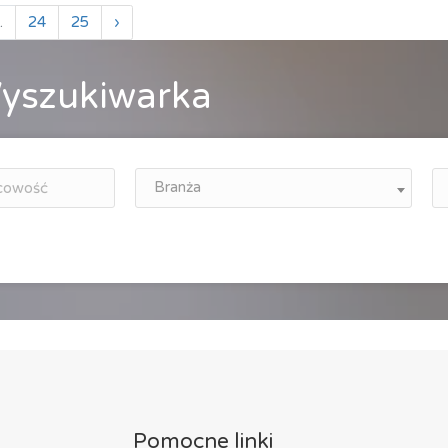
.
24
25
›
yszukiwarka
Branża
Pomocne linki