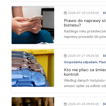
2026-07-29 10:59:00
E
Prawo do naprawy sta
biznesu?
Każdego roku przedwczes
naprawy prowadzi do powst
2026-07-27 09:25:00
E
Gospodarka odpadami, Plast
Kto nie płaci za śmi
kontroli
Według danych Instytutu 
wnosić opłat za odbiór o
2026-07-24 09:55:00
E