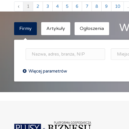
‹
1
2
3
4
5
6
7
8
9
10
..
W
Firmy
Artykuły
Ogłoszenia