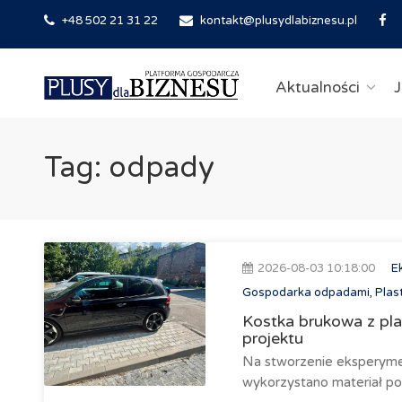
+48 502 21 31 22
kontakt@plusydlabiznesu.pl
Aktualności
J
Tag: odpady
2026-08-03 10:18:00
E
Gospodarka odpadami, Plast
Kostka brukowa z pla
projektu
Na stworzenie eksperyme
wykorzystano materiał po