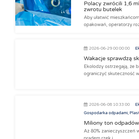
Polacy zwrócili 1,6
zwrotu butelek
Aby ułatwić mieszkańcom 
opakowań, operatorzy roz
2026-06-29 00:00:00
E
Wakacje sprawdzą sk
Ekolodzy ostrzegają, że 
ograniczyć skuteczność wa
2026-06-08 10:33:00
E
Gospodarka odpadami, Plast
Miliony ton odpadów 
Aż 80% zanieczyszczeń w 
prądem rzek i...