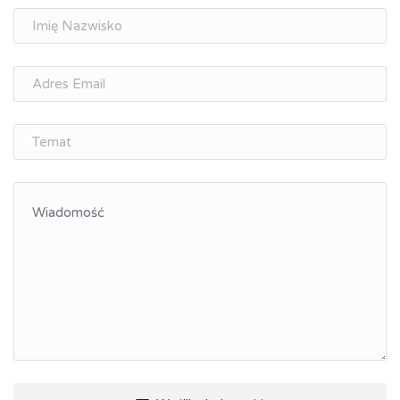
Doradztwo zawodowe i personalne, rozwój
osobisty
Memorandum Gospodarcze PL-CZ
Śląskie Porozumienie Gospodarcze
ŚLĄSK.ONLINE
Integracja
Kształcenie kompetencji, ścieżka kariery
Współpraca polsko-czeska
Raciborskie Rozmowy o Rozwoju
Kraina Górnej Odry
Turystyka i rekreacja
Wypoczynek, rozrywka
Ścieżki rowerowe i trasy turystyczne