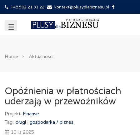
+48 502 21 31 22
kontakt@plusydlabiznesu.pl
Home
Aktualnosci
Opóźnienia w płatnościach
uderzają w przewoźników
Projekt:
Finanse
Tagi:
długi
|
gospodarka /
biznes
10 lis 2025