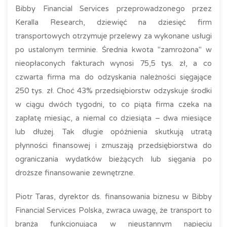
Bibby Financial Services przeprowadzonego przez
Keralla Research, dziewięć na dziesięć firm
transportowych otrzymuje przelewy za wykonane usługi
po ustalonym terminie. Średnia kwota "zamrożona" w
nieopłaconych fakturach wynosi 75,5 tys. zł, a co
czwarta firma ma do odzyskania należności sięgające
250 tys. zł. Choć 43% przedsiębiorstw odzyskuje środki
w ciągu dwóch tygodni, to co piąta firma czeka na
zapłatę miesiąc, a niemal co dziesiąta – dwa miesiące
lub dłużej. Tak długie opóźnienia skutkują utratą
płynności finansowej i zmuszają przedsiębiorstwa do
ograniczania wydatków bieżących lub sięgania po
droższe finansowanie zewnętrzne.
Piotr Taras, dyrektor ds. finansowania biznesu w Bibby
Financial Services Polska, zwraca uwagę, że transport to
branża funkcjonująca w nieustannym napięciu