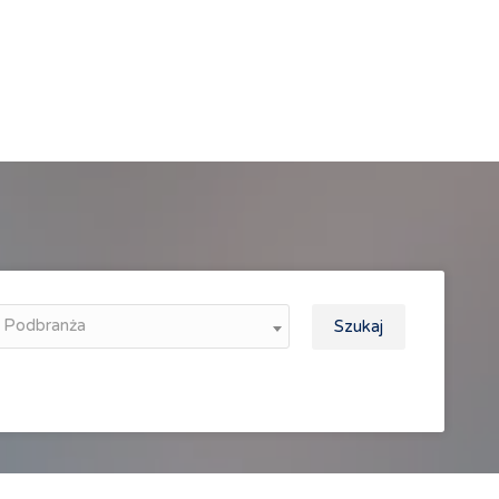
Podbranża
Szukaj