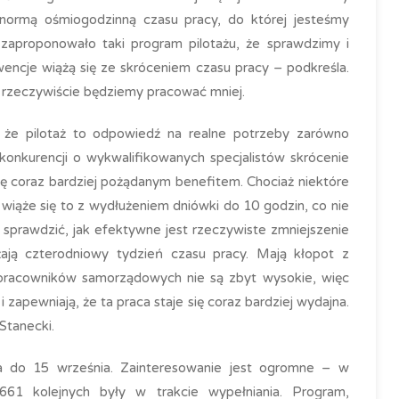
 normą ośmiogodzinną czasu pracy, do której jesteśmy
o zaproponowało taki program pilotażu, że sprawdzimy i
wencje wiążą się ze skróceniem czasu pracy – podkreśla.
 rzeczywiście będziemy pracować mniej.
 że pilotaż to odpowiedź na realne potrzeby zarówno
konkurencji o wykwalifikowanych specjalistów skrócenie
się coraz bardziej pożądanym benefitem. Chociaż niektóre
o wiąże się to z wydłużeniem dniówki do 10 godzin, co nie
 sprawdzić, jak efektywne jest rzeczywiste zmniejszenie
ają czterodniowy tydzień czasu pracy. Mają kłopot z
racowników samorządowych nie są zbyt wysokie, więc
apewniają, że ta praca staje się coraz bardziej wydajna.
Stanecki.
wa do 15 września. Zainteresowanie jest ogromne – w
61 kolejnych były w trakcie wypełniania. Program,