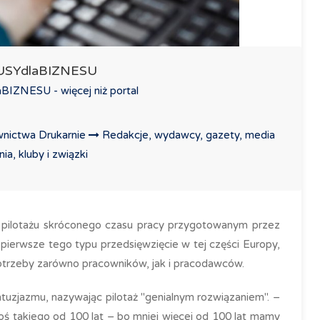
LUSYdlaBIZNESU
IZNESU - więcej niż portal
nictwa Drukarnie
Redakcje, wydawcy, gazety, media
a, kluby i związki
 w pilotażu skróconego czasu pracy przygotowanym przez
o pierwsze tego typu przedsięwzięcie w tej części Europy,
potrzeby zarówno pracowników, jak i pracodawców.
ntuzjazmu, nazywając pilotaż "genialnym rozwiązaniem". –
oś takiego od 100 lat – bo mniej więcej od 100 lat mamy