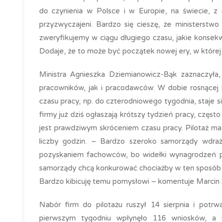
do czynienia w Polsce i w Europie, na świecie, z
przyzwyczajeni. Bardzo się cieszę, że ministerstw
zweryfikujemy w ciągu długiego czasu, jakie konsek
Dodaje, że to może być początek nowej ery, w której
Ministra Agnieszka Dziemianowicz-Bąk zaznaczyła,
pracowników, jak i pracodawców. W dobie rosnącej 
czasu pracy, np. do czterodniowego tygodnia, staje 
firmy już dziś ogłaszają krótszy tydzień pracy, częst
jest prawdziwym skróceniem czasu pracy. Pilotaż ma
liczby godzin. – Bardzo szeroko samorządy wdraż
pozyskaniem fachowców, bo widełki wynagrodzeń p
samorządy chcą konkurować chociażby w ten sposób i z
Bardzo kibicuję temu pomysłowi – komentuje Marcin 
Nabór firm do pilotażu ruszył 14 sierpnia i potr
pierwszym tygodniu wpłynęło 116 wniosków, a 6