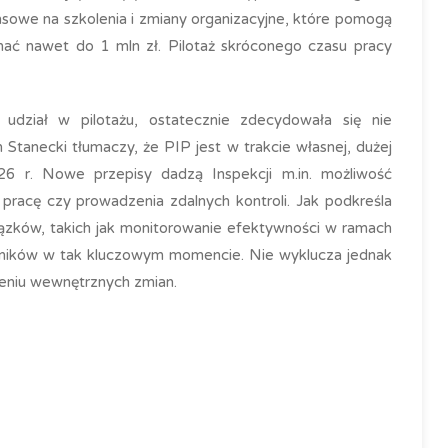
nsowe na szkolenia i zmiany organizacyjne, które pomogą
ć nawet do 1 mln zł. Pilotaż skróconego czasu pracy
dział w pilotażu, ostatecznie zdecydowała się nie
tanecki tłumaczy, że PIP jest w trakcie własnej, dużej
6 r. Nowe przepisy dadzą Inspekcji m.in. możliwość
acę czy prowadzenia zdalnych kontroli. Jak podkreśla
ązków, takich jak monitorowanie efektywności w ramach
wników w tak kluczowym momencie. Nie wyklucza jednak
zeniu wewnętrznych zmian.