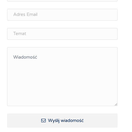
Memorandum Gospodarcze PL-CZ
Śląskie Porozumienie Gospodarcze
ŚLĄSK.ONLINE
Integracja
Kształcenie kompetencji, ścieżka kariery
Współpraca polsko-czeska
Raciborskie Rozmowy o Rozwoju
Kraina Górnej Odry
Turystyka i rekreacja
Wypoczynek, rozrywka
Ścieżki rowerowe i trasy turystyczne
Wyślij wiadomość