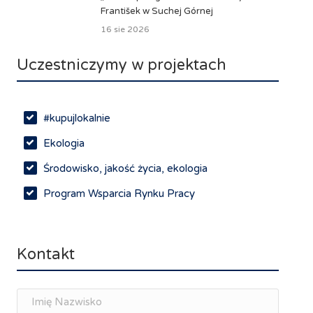
František w Suchej Górnej
16 sie 2026
Uczestniczymy w projektach
#kupujlokalnie
Ekologia
Środowisko, jakość życia, ekologia
Program Wsparcia Rynku Pracy
Rynek pracy, depopulacja, edukacja
Networking
Kontakt
Spotkania branżowe
Doradztwo zawodowe i personalne, rozwój
osobisty