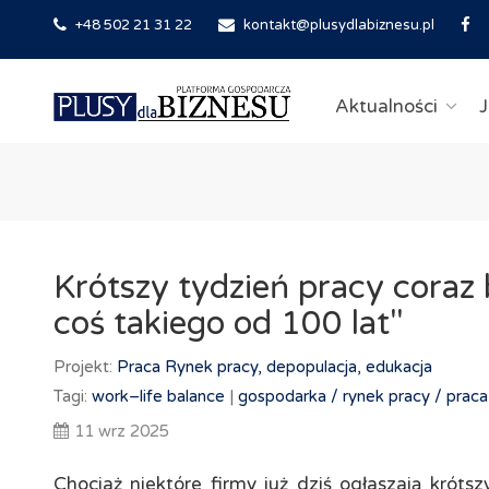
+48 502 21 31 22
kontakt@plusydlabiznesu.pl
Aktualności
J
Krótszy tydzień pracy coraz 
coś takiego od 100 lat"
Projekt:
Praca
Rynek pracy, depopulacja, edukacja
Tagi:
work–​life balance
|
gospodarka /
rynek pracy /
praca
11 wrz 2025
Chociaż niektóre firmy już dziś ogłaszają króts