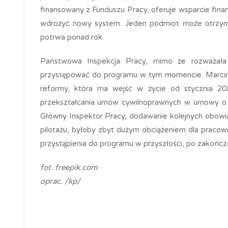
finansowany z Funduszu Pracy, oferuje wsparcie fina
wdrożyć nowy system. Jeden podmiot może otrzyma
potrwa ponad rok.
Państwowa Inspekcja Pracy, mimo że rozważała u
przystępować do programu w tym momencie. Marcin S
reformy, która ma wejść w życie od stycznia 202
przekształcania umów cywilnoprawnych w umowy o pr
Główny Inspektor Pracy, dodawanie kolejnych obowi
pilotażu, byłoby zbyt dużym obciążeniem dla praco
przystąpienia do programu w przyszłości, po zakońc
fot. freepik.com
oprac. /kp/