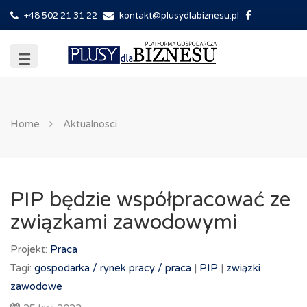
+48 502 21 31 22
kontakt@plusydlabiznesu.pl
Home
Aktualnosci
PIP będzie współpracować ze
związkami zawodowymi
Projekt:
Praca
Tagi:
gospodarka /
rynek pracy /
praca
|
PIP
|
związki
zawodowe