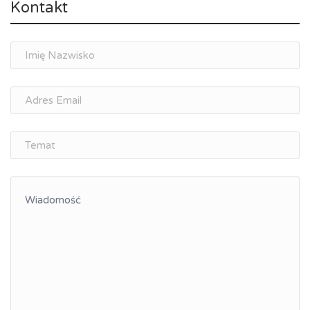
Kontakt
Spotkania branżowe
Doradztwo zawodowe i personalne, rozwój
osobisty
Memorandum Gospodarcze PL-CZ
Śląskie Porozumienie Gospodarcze
ŚLĄSK.ONLINE
Integracja
Kształcenie kompetencji, ścieżka kariery
Współpraca polsko-czeska
Raciborskie Rozmowy o Rozwoju
Kraina Górnej Odry
Turystyka i rekreacja
Wypoczynek, rozrywka