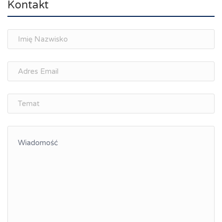
Kontakt
Spotkania branżowe
Doradztwo zawodowe i personalne, rozwój
osobisty
Memorandum Gospodarcze PL-CZ
Śląskie Porozumienie Gospodarcze
ŚLĄSK.ONLINE
Integracja
Kształcenie kompetencji, ścieżka kariery
Współpraca polsko-czeska
Raciborskie Rozmowy o Rozwoju
Kraina Górnej Odry
Turystyka i rekreacja
Wypoczynek, rozrywka