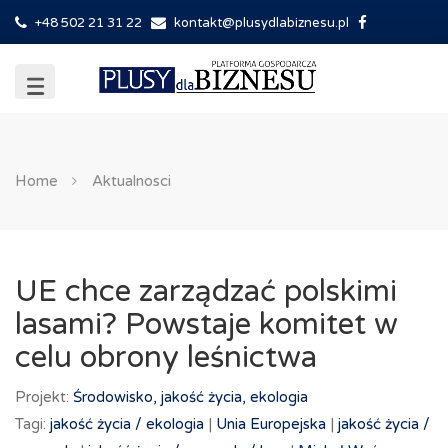
+48 502 21 31 22
kontakt@plusydlabiznesu.pl
Home
Aktualnosci
UE chce zarządzać polskimi
lasami? Powstaje komitet w
celu obrony leśnictwa
Projekt:
Środowisko, jakość życia, ekologia
Tagi:
jakość życia /
ekologia
|
Unia Europejska
|
jakość życia /