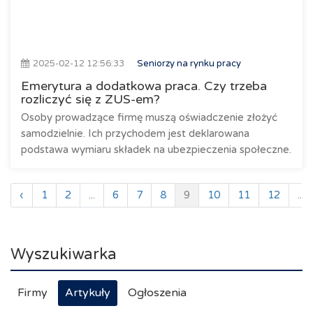
2025-02-12 12:56:33
Seniorzy na rynku pracy
Emerytura a dodatkowa praca. Czy trzeba
rozliczyć się z ZUS-em?
Osoby prowadzące firmę muszą oświadczenie złożyć
samodzielnie. Ich przychodem jest deklarowana
podstawa wymiaru składek na ubezpieczenia społeczne.
‹
1
2
...
6
7
8
9
10
11
12
...
Wyszukiwarka
Firmy
Artykuły
Ogłoszenia