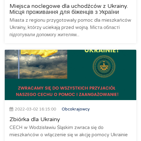
Miejsca noclegowe dla uchodźców z Ukrainy.
Місця проживання для біженців з України
Miasta z regionu przygotowały pomoc dla mieszkańców
Ukrainy, którzy uciekają przed wojną. Міста області
підготували допомогу жителям...
2022-03-02 16:15:00
Obcokrajowcy
Zbiórka dla Ukrainy
CECH w Wodzisławiu Śląskim zwraca się do
mieszkańców o włączenie się w akcję pomocy Ukrainie