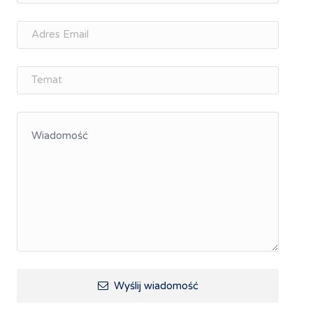
Memorandum Gospodarcze PL-CZ
Śląskie Porozumienie Gospodarcze
ŚLĄSK.ONLINE
Integracja
Kształcenie kompetencji, ścieżka kariery
Współpraca polsko-czeska
Raciborskie Rozmowy o Rozwoju
Kraina Górnej Odry
Turystyka i rekreacja
Wypoczynek, rozrywka
Ścieżki rowerowe i trasy turystyczne
Wyślij wiadomość