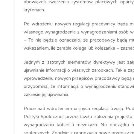
obowiązek tworzenia systemów płacowych opartyc
kryteriach.
Po wdrożeniu nowych regulacji pracownicy będą m
własnego wynagrodzenia z wynagrodzeniami osób wyk
– To nie będzie oznaczało, że pracodawcy będą mu
wskazaniem, ile zarabia kolega lub koleżanka – zazn
Jednym z istotnych elementów dyrektywy jest zaka
ujawnianie informacji o własnych zarobkach. Takie 
wprowadzeniu nowych przepisów pracodawcy będą mus
przypomina, że informacja o wynagrodzeniu stanowi
zakresie jej ujawniania.
Prace nad wdrożeniem unijnych regulacji trwają. Pod
Polityki Społecznej przedstawiło założenia projek
wynagradzania kobiet i mężczyzn. Na początku ma
społecznych. Zgodnie z propozycją nowe przepisy mi