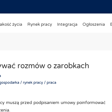
akość życia
Rynek pracy
Integracja
Ogłoszenia
zywać rozmów o zarobkach
a
gospodarka /
rynek pracy /
praca
awcy muszą przed podpisaniem umowy poinformować
enia.