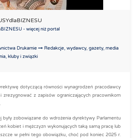
LUSYdlaBIZNESU
IZNESU - więcej niż portal
nictwa Drukarnie
Redakcje, wydawcy, gazety, media
a, kluby i związki
 dyrektywę dotyczącą równości wynagrodzeń pracodawcy
i zrezygnować z zapisów ograniczających pracownikom
.
ej były zobowiązane do wdrożenia dyrektywy Parlamentu
zeń kobiet i mężczyzn wykonujących taką samą pracę lub
 jeszcze w pełni tego obowiązku, choć pod koniec 2025 r.