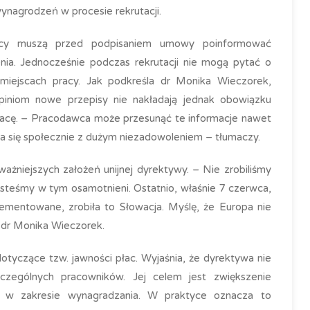
ynagrodzeń w procesie rekrutacji.
awcy muszą przed podpisaniem umowy poinformować
a. Jednocześnie podczas rekrutacji nie mogą pytać o
iejscach pracy. Jak podkreśla dr Monika Wieczorek,
piniom nowe przepisy nie nakładają jednak obowiązku
racę. – Pracodawca może przesunąć te informacje nawet
a się społecznie z dużym niezadowoleniem – tłumaczy.
ważniejszych założeń unijnej dyrektywy. – Nie zrobiliśmy
 jesteśmy w tym osamotnieni. Ostatnio, właśnie 7 czerwca,
lementowane, zrobiła to Słowacja. Myślę, że Europa nie
 dr Monika Wieczorek.
otyczące tzw. jawności płac. Wyjaśnia, że dyrektywa nie
czególnych pracowników. Jej celem jest zwiększenie
ia w zakresie wynagradzania. W praktyce oznacza to