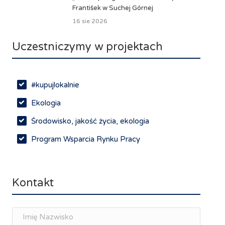
František w Suchej Górnej
16 sie 2026
Uczestniczymy w projektach
#kupujlokalnie
Ekologia
Środowisko, jakość życia, ekologia
Program Wsparcia Rynku Pracy
Rynek pracy, depopulacja, edukacja
Networking
Kontakt
Spotkania branżowe
Doradztwo zawodowe i personalne, rozwój
osobisty