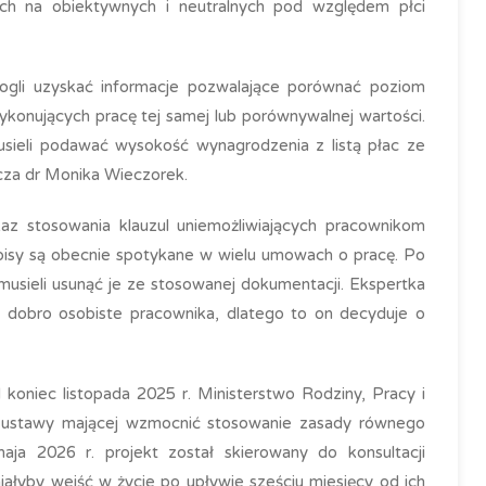
h na obiektywnych i neutralnych pod względem płci
ogli uzyskać informacje pozwalające porównać poziom
onujących pracę tej samej lub porównywalnej wartości.
sieli podawać wysokość wynagrodzenia z listą płac ze
acza dr Monika Wieczorek.
z stosowania klauzul uniemożliwiających pracownikom
zapisy są obecnie spotykane w wielu umowach o pracę. Po
ieli usunąć je ze stosowanej dokumentacji. Ekspertka
 dobro osobiste pracownika, dlatego to on decyduje o
 koniec listopada 2025 r. Ministerstwo Rodziny, Pracy i
tu ustawy mającej wzmocnić stosowanie zasady równego
ja 2026 r. projekt został skierowany do konsultacji
ałyby wejść w życie po upływie sześciu miesięcy od ich