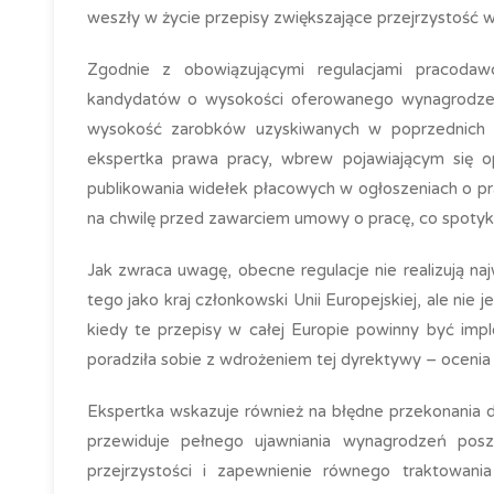
weszły w życie przepisy zwiększające przejrzystość w
Zgodnie z obowiązującymi regulacjami pracod
kandydatów o wysokości oferowanego wynagrodzeni
wysokość zarobków uzyskiwanych w poprzednich m
ekspertka prawa pracy, wbrew pojawiającym się o
publikowania widełek płacowych w ogłoszeniach o p
na chwilę przed zawarciem umowy o pracę, co spotyk
Jak zwraca uwagę, obecne regulacje nie realizują naj
tego jako kraj członkowski Unii Europejskiej, ale nie
kiedy te przepisy w całej Europie powinny być imp
poradziła sobie z wdrożeniem tej dyrektywy – ocenia
Ekspertka wskazuje również na błędne przekonania d
przewiduje pełnego ujawniania wynagrodzeń posz
przejrzystości i zapewnienie równego traktowan