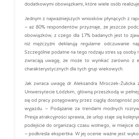
dodatkowymi obowiązkami, które wiele osób realizuj
Jednym z najważniejszych wniosków płynących z rapo
– aż 80% respondentów przyznaje, że jeszcze podc
obowiązków, z czego dla 17% badanych jest to zjaw
niż mężczyźni deklarują regularne odczuwanie n
Szczególnie podatne na tego rodzaju stres są osoby na
zwracają uwagę, że może to wynikać zarówno z et
charakterystycznych dla tych grup wiekowych.
Jak zwraca uwagę dr Aleksandra Mroczek-Żulicka z 
Uniwersytecie Łódzkim, główną przeszkodą w pełnej r
się od pracy potęgowany przez ciągłą dostępność pod 
wyjazdu. – Podążanie za trendami modnych rozrywe
Presja atrakcyjności sprawia, że urlop staje się kole
podejście do organizacji czasu wolnego, w miejsce 
– podkreśla ekspertka. W jej ocenie ważne jest wykorz