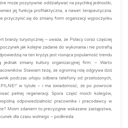
tóre może pozytywnie oddziaływać na psychikę jednostki,
również jej funkcja profilaktyczna, a nawet terapeutyczna.
że przyczynić się do zmiany form organizacji wypoczynku
rt branży turystycznej – uważa, że Polacy coraz częściej
poczynek jak kolejne zadanie do wykonania i nie potrafią
owiedzią na ten kryzys jest rosnąca popularność trendu
 jednak zmiany kultury organizacyjnej firm. – Warto
 pracowników. Stawiam tezę, że ogromną rolę odgrywa dziś
acownik podczas urlopu odbiera telefony od przełożonych,
„PILNE!” w tytule – i ma świadomość, że po powrocie
wać pełnej regeneracji. Spora część moich kolegów,
wspólną odpowiedzialność pracownika i pracodawcy w
cze? Moim zdaniem to precyzyjnie wskazane zastępstwa,
cunek dla czasu wolnego – podkreśla.