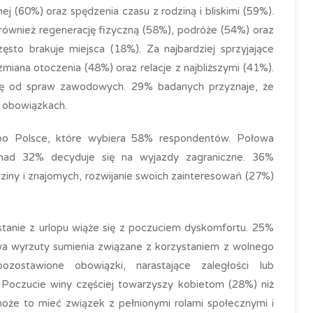
 (60%) oraz spędzenia czasu z rodziną i bliskimi (59%).
wnież regenerację fizyczną (58%), podróże (54%) oraz
sto brakuje miejsca (18%). Za najbardziej sprzyjające
iana otoczenia (48%) oraz relacje z najbliższymi (41%).
ię od spraw zawodowych. 29% badanych przyznaje, że
h obowiązkach.
po Polsce, które wybiera 58% respondentów. Połowa
nad 32% decyduje się na wyjazdy zagraniczne. 36%
ziny i znajomych, rozwijanie swoich zainteresowań (27%)
stanie z urlopu wiąże się z poczuciem dyskomfortu. 25%
a wyrzuty sumienia związane z korzystaniem z wolnego
ostawione obowiązki, narastające zaległości lub
Poczucie winy częściej towarzyszy kobietom (28%) niż
że to mieć związek z pełnionymi rolami społecznymi i