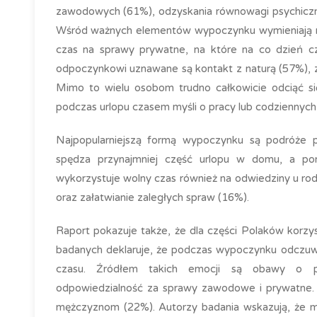
zawodowych (61%), odzyskania równowagi psychicznej
Wśród ważnych elementów wypoczynku wymieniają ró
czas na sprawy prywatne, na które na co dzień czę
odpoczynkowi uznawane są kontakt z naturą (57%), zm
Mimo to wielu osobom trudno całkowicie odciąć s
podczas urlopu czasem myśli o pracy lub codziennyc
Najpopularniejszą formą wypoczynku są podróże 
spędza przynajmniej część urlopu w domu, a po
wykorzystuje wolny czas również na odwiedziny u rod
oraz załatwianie zaległych spraw (16%).
Raport pokazuje także, że dla części Polaków korzy
badanych deklaruje, że podczas wypoczynku odczuw
czasu. Źródłem takich emocji są obawy o poz
odpowiedzialność za sprawy zawodowe i prywatne. 
mężczyznom (22%). Autorzy badania wskazują, że mo