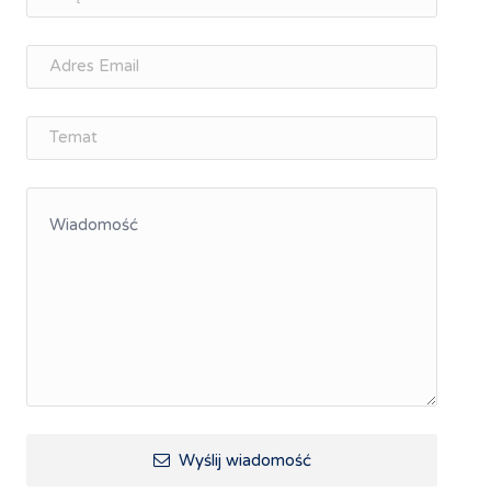
osobisty
Memorandum Gospodarcze PL-CZ
Śląskie Porozumienie Gospodarcze
ŚLĄSK.ONLINE
Integracja
Kształcenie kompetencji, ścieżka kariery
Współpraca polsko-czeska
Raciborskie Rozmowy o Rozwoju
Kraina Górnej Odry
Turystyka i rekreacja
Wypoczynek, rozrywka
Ścieżki rowerowe i trasy turystyczne
Wyślij wiadomość