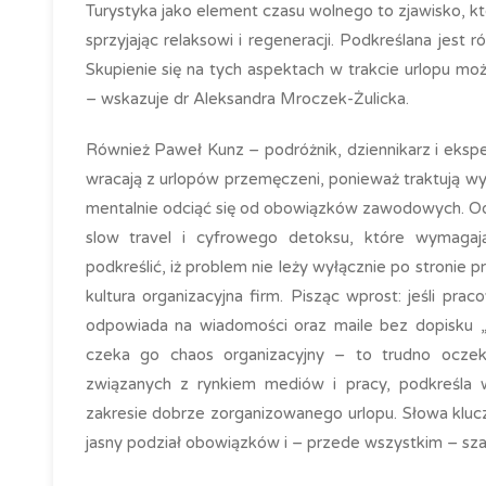
Turystyka jako element czasu wolnego to zjawisko, k
sprzyjając relaksowi i regeneracji. Podkreślana jest 
Skupienie się na tych aspektach w trakcie urlopu mo
– wskazuje dr Aleksandra Mroczek-Żulicka.
Również Paweł Kunz – podróżnik, dziennikarz i ekspe
wracają z urlopów przemęczeni, ponieważ traktują wy
mentalnie odciąć się od obowiązków zawodowych. Odp
slow travel i cyfrowego detoksu, które wymagają
podkreślić, iż problem nie leży wyłącznie po stronie
kultura organizacyjna firm. Pisząc wprost: jeśli pr
odpowiada na wiadomości oraz maile bez dopisku 
czeka go chaos organizacyjny – to trudno oczeki
związanych z rynkiem mediów i pracy, podkreśla 
zakresie dobrze zorganizowanego urlopu. Słowa klu
jasny podział obowiązków i – przede wszystkim – sza