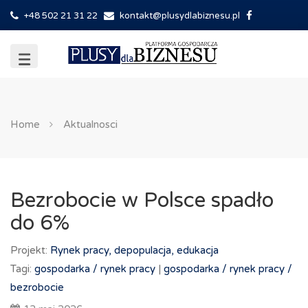
+48 502 21 31 22
kontakt@plusydlabiznesu.pl
Home
Aktualnosci
Bezrobocie w Polsce spadło
do 6%
Projekt:
Rynek pracy, depopulacja, edukacja
Tagi:
gospodarka /
rynek pracy
|
gospodarka /
rynek pracy /
bezrobocie