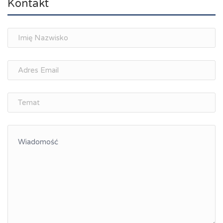
Kontakt
Spotkania branżowe
Doradztwo zawodowe i personalne, rozwój
osobisty
Memorandum Gospodarcze PL-CZ
Śląskie Porozumienie Gospodarcze
ŚLĄSK.ONLINE
Integracja
Kształcenie kompetencji, ścieżka kariery
Współpraca polsko-czeska
Raciborskie Rozmowy o Rozwoju
Kraina Górnej Odry
Turystyka i rekreacja
Wypoczynek, rozrywka