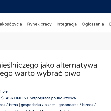
akość życia
Rynek pracy
Integracja
Ogłoszenia
eślniczego jako alternatywa
zego warto wybrać piwo
ohole
cze ŚLĄSK.ONLINE
Współpraca polsko-czeska
nes /
firma
|
gospodarka /
biznes
|
gospodarka /
biznes /