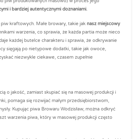
iu do piw produkowanych masowo) w proces jego
ymi i bardziej autentycznymi doznaniami.
ć piw kraftowych. Małe browary, takie jak
nasz miejscowy
chnikami warzenia, co sprawia, że każda partia może nieco
daje każdej butelce charakteru i sprawia, że odkrywanie
cy sięgają po nietypowe dodatki, takie jak owoce,
zyskać niezwykle ciekawe, czasem zupełnie
ią o jakość, zamiast skupiać się na masowej produkcji i
unki, pomaga się rozwijać małym przedsiębiorstwom,
mysły. Kupując piwa Browaru Wodzisław, można odkryć
szt warzenia piwa, który w masowej produkcji często