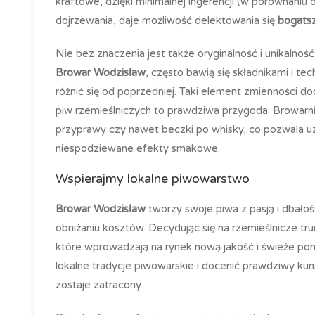
kraftowe, dzięki minimalnej ingerencji (w porównan
dojrzewania, daje możliwość delektowania się
bogatsz
Nie bez znaczenia jest także oryginalność i unikalnoś
Browar Wodzisław
, często bawią się składnikami i te
różnić się od poprzedniej. Taki element zmienności do
piw rzemieślniczych to prawdziwa przygoda. Browarni
przyprawy czy nawet beczki po whisky, co pozwala u
niespodziewane efekty smakowe.
Wspierajmy lokalne piwowarstwo
Browar Wodzisław
tworzy swoje piwa z pasją i dbałośc
obniżaniu kosztów. Decydując się na rzemieślnicze tr
które wprowadzają na rynek nową jakość i świeże po
lokalne tradycje piwowarskie i docenić prawdziwy kun
zostaje zatracony.