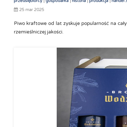
przedsiębiorcy
|
gospodarka
|
historia
|
produkcja
|
handel 
25 mar 2025
Piwo kraftowe od lat zyskuje popularność na cał
rzemieślniczej jakości.