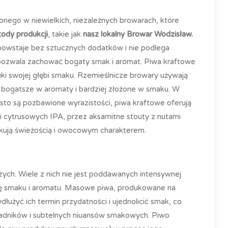
onego w niewielkich, niezależnych browarach, które
tody produkcji
, takie jak
nasz lokalny Browar Wodzisław.
powstaje bez sztucznych dodatków i nie podlega
o pozwala zachować bogaty smak i aromat. Piwa kraftowe
 swojej głębi smaku. Rzemieślnicze browary używają
są bogatsze w aromaty i bardziej złożone w smaku. W
to są pozbawione wyrazistości, piwa kraftowe oferują
 cytrusowych IPA, przez aksamitne stouty z nutami
akują świeżością i owocowym charakterem.
zych. Wiele z nich nie jest poddawanych intensywnej
ełnię smaku i aromatu. Masowe piwa, produkowane na
łużyć ich termin przydatności i ujednolicić smak, co
ładników i subtelnych niuansów smakowych. Piwo