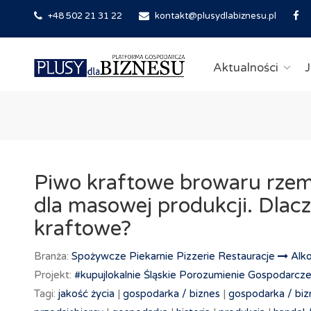
+48 502 21 31 22
kontakt@plusydlabiznesu.pl
Aktualności
J
Piwo kraftowe browaru rzemi
dla masowej produkcji. Dlac
kraftowe?
Branża:
Spożywcze Piekarnie Pizzerie Restauracje
Alk
Projekt:
#kupujlokalnie
Śląskie Porozumienie Gospodar
Tagi:
jakość życia
|
gospodarka /
biznes
|
gospodarka /
biz