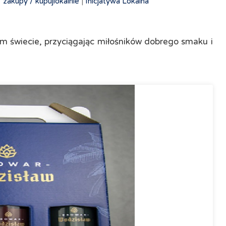
/
zakupy /
kupujlokalnie
|
Inicjatywa Lokalna
ym świecie, przyciągając miłośników dobrego smaku i