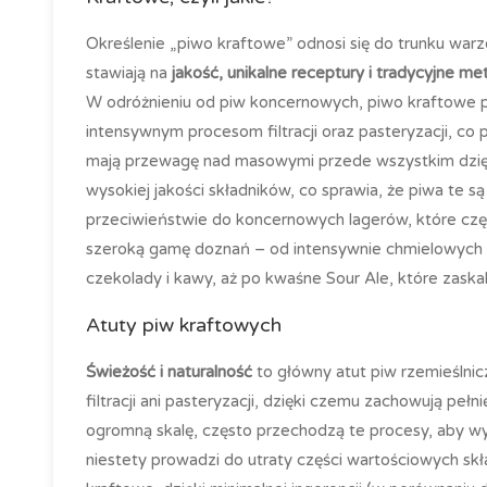
Określenie „piwo kraftowe” odnosi się do trunku warz
stawiają na
jakość, unikalne receptury i tradycyjne me
W odróżnieniu od piw koncernowych, piwo kraftowe 
intensywnym procesom filtracji oraz pasteryzacji, c
mają przewagę nad masowymi przede wszystkim dzięki
wysokiej jakości składników, co sprawia, że piwa te 
przeciwieństwie do koncernowych lagerów, które częs
szeroką gamę doznań – od intensywnie chmielowych i
czekolady i kawy, aż po kwaśne Sour Ale, które zask
Atuty piw kraftowych
Świeżość i naturalność
to główny atut piw rzemieślnic
filtracji ani pasteryzacji, dzięki czemu zachowują p
ogromną skalę, często przechodzą te procesy, aby wyd
niestety prowadzi do utraty części wartościowych sk