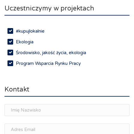
Uczestniczymy w projektach
#kupujlokalnie
Ekologia
Środowisko, jakość życia, ekologia
Program Wsparcia Rynku Pracy
Rynek pracy, depopulacja, edukacja
Networking
Kontakt
Spotkania branżowe
Doradztwo zawodowe i personalne, rozwój
osobisty
Memorandum Gospodarcze PL-CZ