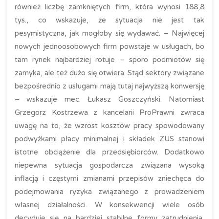
również liczbę zamkniętych firm, która wynosi 188,8
tys., co wskazuje, że sytuacja nie jest tak
pesymistyczna, jak mogłoby się wydawać. – Najwięcej
nowych jednoosobowych firm powstaje w usługach, bo
tam rynek najbardziej rotuje – sporo podmiotów się
zamyka, ale też dużo się otwiera. Stąd sektory związane
bezpośrednio z usługami mają tutaj najwyższą konwersję
– wskazuje mec. Łukasz Goszczyński. Natomiast
Grzegorz Kostrzewa z kancelarii ProPrawni zwraca
uwagę na to, że wzrost kosztów pracy spowodowany
podwyżkami płacy minimalnej i składek ZUS stanowi
istotne obciążenie dla przedsiębiorców. Dodatkowo
niepewna sytuacja gospodarcza związana wysoką
inflacją i częstymi zmianami przepisów zniechęca do
podejmowania ryzyka związanego z prowadzeniem
własnej działalności. W konsekwencji wiele osób
decyduje się na bardziej stabilne formy zatrudnienia,