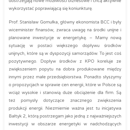
dostrzegają nowe możliwości biznesowe i chcą aktywnie
wykorzystać poprawiającą się koniunkturę.
Prof. Stanisław Gomułka, główny ekonomista BCC i były
wiceminister finansów, zwraca uwagę na środki unijne i
planowane inwestycje w energetykę. – Mamy nową
sytuację w postaci większego dopływu środków
unijnych, które są w dyspozycji samorządów. To jest coś
pozytywnego. Dopływ środków z KPO koreluje ze
zwiększeniem popytu na dobra produkowane między
innymi przez małe przedsiębiorstwa. Ponadto słyszymy
o propozycjach w sprawie cen energii, które w Polsce są
wciąż wysokie i stanowią duże obciążenie dla firm. Są
też pomysły dotyczące znacznego zwiększenia
produkcji energii. Niezmiernie ważna jest tu inicjatywa
Bałtyk 2, którą postrzegam jako jedną z najważniejszych
inwestycji w obszarze energetyki w nadchodzących