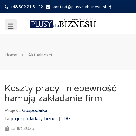
+48 502 21 31 22
kontakt@plusydlabiznesu.pl
Home
Aktualnosci
Koszty pracy i niepewność
hamują zakładanie firm
Projekt:
Gospodarka
Tagi:
gospodarka /
biznes
|
JDG
13 lut 2025