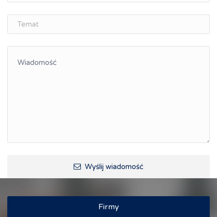
Śląskie Porozumienie Gospodarcze
ŚLĄSK.ONLINE
Integracja
Kształcenie kompetencji, ścieżka kariery
Współpraca polsko-czeska
Raciborskie Rozmowy o Rozwoju
Kraina Górnej Odry
Turystyka i rekreacja
Wypoczynek, rozrywka
Ścieżki rowerowe i trasy turystyczne
Wyślij wiadomość
Firmy