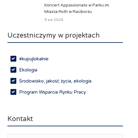
Koncert Appassionato w Parku im.
Miasta Roth w Raciborzu
9 sie 2026
Uczestniczymy w projektach
#kupujlokalnie
Ekologia
Środowisko, jakość życia, ekologia
Program Wsparcia Rynku Pracy
Rynek pracy, depopulacja, edukacja
Networking
Kontakt
Spotkania branżowe
Doradztwo zawodowe i personalne, rozwój