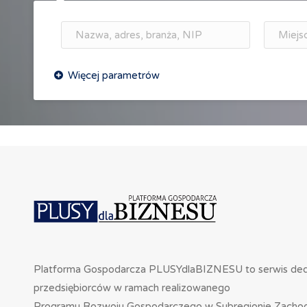
Platforma Gospodarcza PLUSYdlaBIZNESU to serwis de
przedsiębiorców w ramach realizowanego
Programu Rozwoju Gospodarczego w Subregionie Zacho