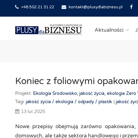
+48 502 21 31 22
kontakt@plusydlabiznesu.pl
Aktualności
J
Koniec z foliowymi opakowan
Projekt:
Ekologia
Środowisko, jakość życia, ekologia
Zero 
Tagi:
jakość życia /
ekologia /
odpady /
plastik
|
jakość życi
13 lut 2025
Nowe przepisy obejmują zarówno opakowania, 
domowych, ale także sektora handlowego i prze