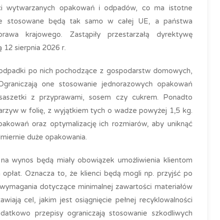
ości wytwarzanych opakowań i odpadów, co ma istotne
cje stosowane będą tak samo w całej UE, a państwa
awa krajowego. Zastąpiły przestarzałą dyrektywę
12 sierpnia 2026 r.
 odpadki po nich pochodzące z gospodarstw domowych,
Ograniczają one stosowanie jednorazowych opakowań
i saszetki z przyprawami, sosem czy cukrem. Ponadto
rzyw w folię, z wyjątkiem tych o wadze powyżej 1,5 kg.
opakowań oraz optymalizację ich rozmiarów, aby uniknąć
dmiernie duże opakowania.
 na wynos będą miały obowiązek umożliwienia klientom
płat. Oznacza to, że klienci będą mogli np. przyjść po
wymagania dotyczące minimalnej zawartości materiałów
iają cel, jakim jest osiągnięcie pełnej recyklowalności
atkowo przepisy ograniczają stosowanie szkodliwych