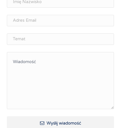
osobisty
Memorandum Gospodarcze PL-CZ
Śląskie Porozumienie Gospodarcze
ŚLĄSK.ONLINE
Integracja
Kształcenie kompetencji, ścieżka kariery
Współpraca polsko-czeska
Raciborskie Rozmowy o Rozwoju
Kraina Górnej Odry
Turystyka i rekreacja
Wypoczynek, rozrywka
Ścieżki rowerowe i trasy turystyczne
Wyślij wiadomość