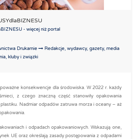
LUSYdlaBIZNESU
IZNESU - więcej niż portal
nictwa Drukarnie
Redakcje, wydawcy, gazety, media
a, kluby i związki
poważne konsekwencje dla środowiska. W 2022 r. każdy
mieci, z czego znaczną część stanowiły opakowania
 plastiku. Nadmiar odpadów zatruwa morza i oceany – aż
 opakowania.
pakowaniach i odpadach opakowaniowych. Wskazują one,
nek UE oraz określają zasady postępowania z odpadami