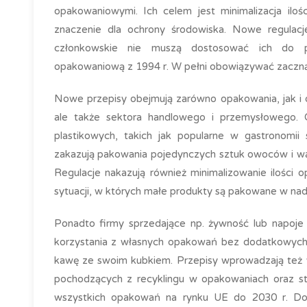
opakowaniowymi. Ich celem jest minimalizacja il
znaczenie dla ochrony środowiska. Nowe regula
członkowskie nie muszą dostosować ich do pr
opakowaniową z 1994 r. W pełni obowiązywać zaczną 
Nowe przepisy obejmują zarówno opakowania, jak i
ale także sektora handlowego i przemysłowego. 
plastikowych, takich jak popularne w gastronomi
zakazują pakowania pojedynczych sztuk owoców i wa
Regulacje nakazują również minimalizowanie ilości 
sytuacji, w których małe produkty są pakowane w na
Ponadto firmy sprzedające np. żywność lub napoje
korzystania z własnych opakowań bez dodatkowych o
kawę ze swoim kubkiem. Przepisy wprowadzają też 
pochodzących z recyklingu w opakowaniach oraz staw
wszystkich opakowań na rynku UE do 2030 r. Dod