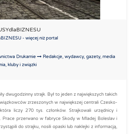
LUSYdlaBIZNESU
IZNESU - więcej niż portal
nictwa Drukarnie
Redakcje, wydawcy, gazety, media
a, kluby i związki
y dwugodzinny strajk. Był to jeden z największych takich
 związkowców zrzeszonych w największej centrali Czesko-
ra liczy 270 tys. członków. Strajkowali urzędnicy i
ch. Prace przerwano w fabryce Skody w Mladej Boleslav i
tąpili do strajku, nosili opaski lub naklejki z informacją,