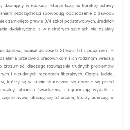
y działający w edukacji, którzy liczą na korektę ustawy
zdaniem oszczędności spowodują odchodzenie z zawodu
ziałek zamknięto prawie 3/4 szkół podstawowych, średnich
ęcia dydaktyczne, a w niektórych szkołach nie działały
idarność, napisał do Josefa Středuli list z poparciem. –
, działania przeciwko pracownikom i ich rodzinom wracają
dno zrozumieć, dlaczego rozwiązania trudnych problemów
ch i nieudanych receptach liberalnych. Cierpią ludzie,
si, którzy są w stanie skutecznie się obronić się przed
talny, obcinają świadczenia i ograniczają wydatki z
o często bywa, okazują się tchórzami, którzy uderzają w