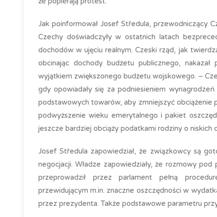
że popierają protest.
Jak poinformował Josef Středula, przewodniczący 
Czechy doświadczyły w ostatnich latach bezprece
dochodów w ujęciu realnym. Czeski rząd, jak twierdz
obcinając dochody budżetu publicznego, nakazał 
wyjątkiem zwiększonego budżetu wojskowego. – Czes
gdy opowiadały się za podniesieniem wynagrodzeń i
podstawowych towarów, aby zmniejszyć obciążenie pr
podwyższenie wieku emerytalnego i pakiet oszczędn
jeszcze bardziej obciąży podatkami rodziny o niskich
Josef Středula zapowiedział, że związkowcy są goto
negocjacji. Władze zapowiedziały, że rozmowy pod 
przeprowadził przez parlament pełną procedur
przewidującym m.in. znaczne oszczędności w wydatk
przez prezydenta. Także podstawowe parametru przy