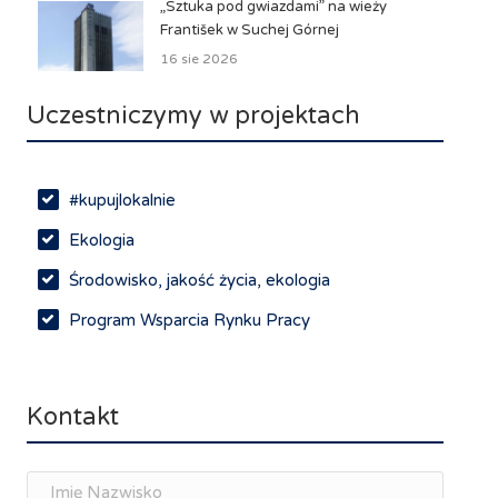
„Sztuka pod gwiazdami” na wieży
František w Suchej Górnej
16 sie 2026
Uczestniczymy w projektach
#kupujlokalnie
Ekologia
Środowisko, jakość życia, ekologia
Program Wsparcia Rynku Pracy
Rynek pracy, depopulacja, edukacja
Networking
Kontakt
Spotkania branżowe
Doradztwo zawodowe i personalne, rozwój