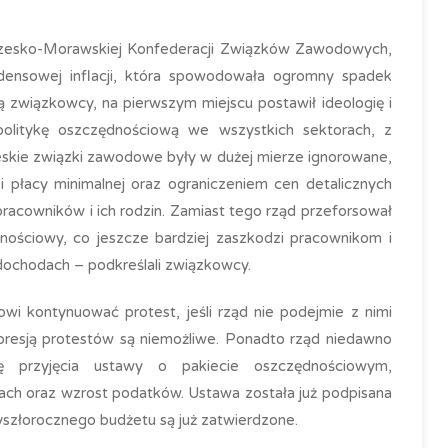
Czesko-Morawskiej Konfederacji Związków Zawodowych,
densowej inflacji, która spowodowała ogromny spadek
ą związkowcy, na pierwszym miejscu postawił ideologię i
politykę oszczędnościową we wszystkich sektorach, z
kie związki zawodowe były w dużej mierze ignorowane,
 płacy minimalnej oraz ograniczeniem cen detalicznych
acowników i ich rodzin. Zamiast tego rząd przeforsował
ościowy, co jeszcze bardziej zaszkodzi pracownikom i
 dochodach – podkreślali związkowcy.
wi kontynuować protest, jeśli rząd nie podejmie z nimi
presją protestów są niemożliwe. Ponadto rząd niedawno
ę przyjęcia ustawy o pakiecie oszczędnościowym,
ach oraz wzrost podatków. Ustawa została już podpisana
szłorocznego budżetu są już zatwierdzone.