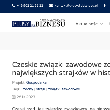
+48 502 21 31 22
kontakt@plusydlabiznesu.pl
Aktualności
J
Czeskie związki zawodowe zo
największych strajków w hist
Projekt:
Gospodarka
Tagi:
Czechy
|
strajk
|
związki zawodowe
28 lis 2023
Czeski rząd, jak twierdzą związkowcy, na pierws