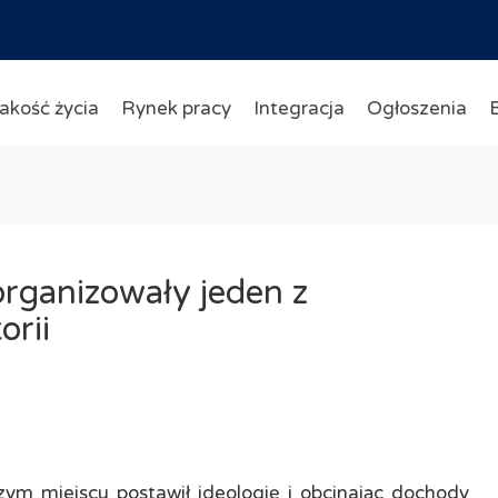
akość życia
Rynek pracy
Integracja
Ogłoszenia
rganizowały jeden z
orii
zym miejscu postawił ideologię i obcinając dochody