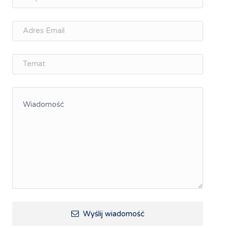
osobisty
Memorandum Gospodarcze PL-CZ
Śląskie Porozumienie Gospodarcze
ŚLĄSK.ONLINE
Integracja
Kształcenie kompetencji, ścieżka kariery
Współpraca polsko-czeska
Raciborskie Rozmowy o Rozwoju
Kraina Górnej Odry
Turystyka i rekreacja
Wypoczynek, rozrywka
Ścieżki rowerowe i trasy turystyczne
Wyślij wiadomość