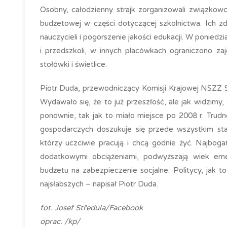
Osobny, całodzienny strajk zorganizowali związkowc
budżetowej w części dotyczącej szkolnictwa. Ich 
nauczycieli i pogorszenie jakości edukacji. W ponied
i przedszkoli, w innych placówkach ograniczono zaj
stołówki i świetlice.
Piotr Duda, przewodniczący Komisji Krajowej NSZZ Sol
Wydawało się, że to już przeszłość, ale jak widzimy
ponownie, tak jak to miało miejsce po 2008 r. Tru
gospodarczych doszukuje się przede wszystkim stary
którzy uczciwie pracują i chcą godnie żyć. Najbogat
dodatkowymi obciążeniami, podwyższają wiek emery
budżetu na zabezpieczenie socjalne. Politycy, jak t
najsłabszych – napisał Piotr Duda.
fot. Josef Středula/Facebook
oprac. /kp/