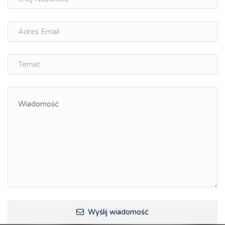
osobisty
Memorandum Gospodarcze PL-CZ
Śląskie Porozumienie Gospodarcze
ŚLĄSK.ONLINE
Integracja
Kształcenie kompetencji, ścieżka kariery
Współpraca polsko-czeska
Raciborskie Rozmowy o Rozwoju
Kraina Górnej Odry
Turystyka i rekreacja
Wypoczynek, rozrywka
Ścieżki rowerowe i trasy turystyczne
Wyślij wiadomość