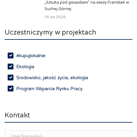
„Sztuka pod gwiazdami” na wieży František w
Suchej Górnej
16 sie 2026
Uczestniczymy w projektach
#kupujlokalnie
Ekologia
Środowisko, jakość życia, ekologia
Program Wsparcia Rynku Pracy
Rynek pracy, depopulacja, edukacja
Networking
Kontakt
Spotkania branżowe
Doradztwo zawodowe i personalne, rozwój