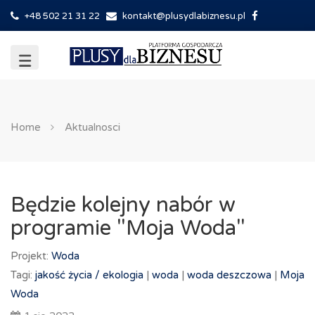
+48 502 21 31 22
kontakt@plusydlabiznesu.pl
Home
Aktualnosci
Będzie kolejny nabór w
programie "Moja Woda"
Projekt:
Woda
Tagi:
jakość życia /
ekologia
|
woda
|
woda deszczowa
|
Moja
Woda