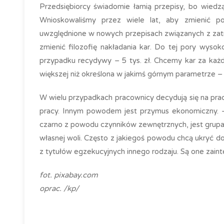
Przedsiębiorcy świadomie łamią przepisy, bo wiedzą,
Wnioskowaliśmy przez wiele lat, aby zmienić p
uwzględnione w nowych przepisach związanych z zat
zmienić filozofię nakładania kar. Do tej pory wyso
przypadku recydywy – 5 tys. zł. Chcemy kar za każ
większej niż określona w jakimś górnym parametrze – w
W wielu przypadkach pracownicy decydują się na pracę
pracy. Innym powodem jest przymus ekonomiczny. –
czarno z powodu czynników zewnętrznych, jest grupa 
własnej woli. Często z jakiegoś powodu chcą ukryć d
z tytułów egzekucyjnych innego rodzaju. Są one zaint
fot. pixabay.com
oprac. /kp/