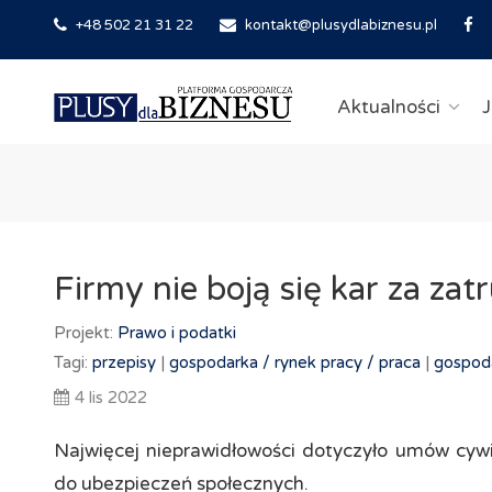
+48 502 21 31 22
kontakt@plusydlabiznesu.pl
Aktualności
J
Firmy nie boją się kar za zat
Projekt:
Prawo i podatki
Tagi:
przepisy
|
gospodarka /
rynek pracy /
praca
|
gospod
4 lis 2022
Najwięcej nieprawidłowości dotyczyło umów cywi
do ubezpieczeń społecznych.