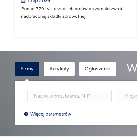
14 lip 2026
Ponad 770 tys. przedsiębiorców otrzymało zwrot
nadpłaconej składki zdrowotnej
W
Firmy
Artykuły
Ogłoszenia