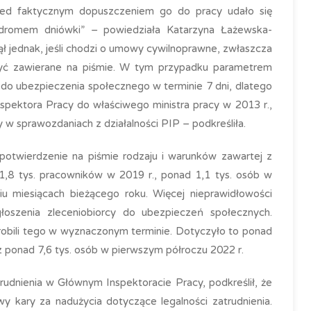
zed faktycznym dopuszczeniem go do pracy udało się
dromem dniówki” – powiedziała Katarzyna Łażewska-
ął jednak, jeśli chodzi o umowy cywilnoprawne, zwłaszcza
yć zawierane na piśmie. W tym przypadku parametrem
cy do ubezpieczenia społecznego w terminie 7 dni, dlatego
nspektora Pracy do właściwego ministra pracy w 2013 r.,
 w sprawozdaniach z działalności PIP – podkreśliła.
 potwierdzenie na piśmie rodzaju i warunków zawartej z
,8 tys. pracowników w 2019 r., ponad 1,1 tys. osób w
iu miesiącach bieżącego roku. Więcej nieprawidłowości
oszenia zleceniobiorcy do ubezpieczeń społecznych.
 zrobili tego w wyznaczonym terminie. Dotyczyło to ponad
az ponad 7,6 tys. osób w pierwszym półroczu 2022 r.
trudnienia w Głównym Inspektoracie Pracy, podkreślił, że
 kary za nadużycia dotyczące legalności zatrudnienia.