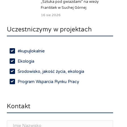
„Sztuka pod gwiazdami” na wieży
František w Suchej Górnej
16 sie 2026
Uczestniczymy w projektach
#kupujlokalnie
Ekologia
Środowisko, jakość życia, ekologia
Program Wsparcia Rynku Pracy
Rynek pracy, depopulacja, edukacja
Networking
Kontakt
Spotkania branżowe
Doradztwo zawodowe i personalne, rozwój