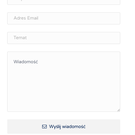
osobisty
Memorandum Gospodarcze PL-CZ
Śląskie Porozumienie Gospodarcze
ŚLĄSK.ONLINE
Integracja
Kształcenie kompetencji, ścieżka kariery
Współpraca polsko-czeska
Raciborskie Rozmowy o Rozwoju
Kraina Górnej Odry
Turystyka i rekreacja
Wypoczynek, rozrywka
Ścieżki rowerowe i trasy turystyczne
Wyślij wiadomość