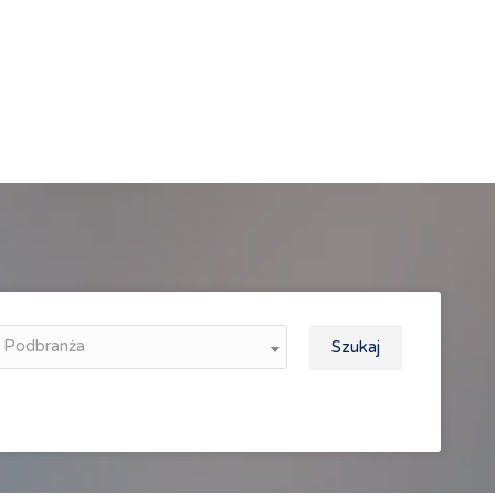
Podbranża
Szukaj