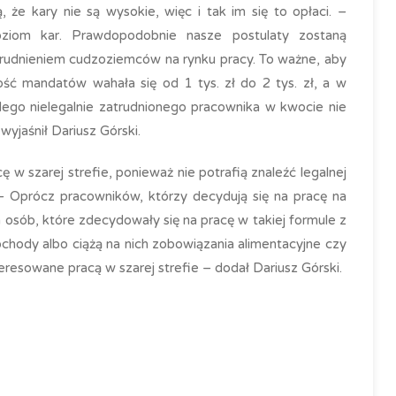
 że kary nie są wysokie, więc i tak im się to opłaci. –
oziom kar. Prawdopodobnie nasze postulaty zostaną
rudnieniem cudzoziemców na rynku pracy. To ważne, aby
kość mandatów wahała się od 1 tys. zł do 2 tys. zł, a w
dego nielegalnie zatrudnionego pracownika w kwocie nie
yjaśnił Dariusz Górski.
 w szarej strefie, ponieważ nie potrafią znaleźć legalnej
 Oprócz pracowników, którzy decydują się na pracę na
osób, które zdecydowały się na pracę w takiej formule z
ochody albo ciążą na nich zobowiązania alimentacyjne czy
eresowane pracą w szarej strefie – dodał Dariusz Górski.