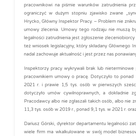
pracownikowi na piśmie warunków zatrudnienia pr
ograniczyć w dużym stopniu zjawisko zwane „syn
Hrycko, Główny Inspektor Pracy. – Problem nie znikn
umowy zlecenia. Umowy tego rodzaju nie muszą b
legalności zatrudnienia jest zgłoszenie zleceniobior
też wniosek legislacyjny, który składany Głównego I
nadal zachowuje aktualność i jest przez nas ponawiany
Inspektorzy pracy wykrywali brak lub nieterminowe
pracownikiem umowy o pracę. Dotyczyło to ponad 1
2021 r. i prawie 1,5 tys. osób w pierwszych sześc
dotyczyło umów cywilnoprawnych, a dokładnie zgł
Pracodawcy albo nie zgłaszali takich osób, albo nie
11,3 tys. osób w 2019 r., ponad 9,1 tys. w 2021 r. or
Dariusz Górski, dyrektor departamentu legalności za
wiele firm ma wkalkulowane w swój model biznesowy