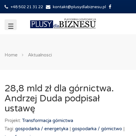
+48 502 21 31 22
kontakt@plusydlabiznesu.pl
Home
Aktualnosci
28,8 mld zł dla górnictwa.
Andrzej Duda podpisał
ustawę
Projekt:
Transformacja górnictwa
Tagi:
gospodarka /
energetyka
|
gospodarka /
górnictwo
|