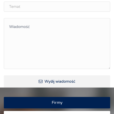
ŚLĄSK.ONLINE
Integracja
Kształcenie kompetencji, ścieżka kariery
Współpraca polsko-czeska
Raciborskie Rozmowy o Rozwoju
Kraina Górnej Odry
Turystyka i rekreacja
Wypoczynek, rozrywka
Ścieżki rowerowe i trasy turystyczne
Wyślij wiadomość
Firmy