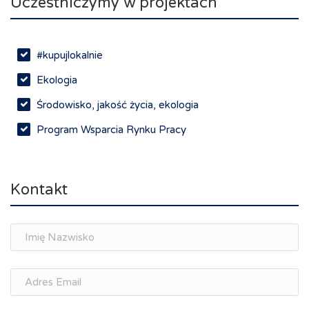
Uczestniczymy w projektach
#kupujlokalnie
Ekologia
Środowisko, jakość życia, ekologia
Program Wsparcia Rynku Pracy
Rynek pracy, depopulacja, edukacja
Networking
Kontakt
Spotkania branżowe
Doradztwo zawodowe i personalne, rozwój
osobisty
Memorandum Gospodarcze PL-CZ
Śląskie Porozumienie Gospodarcze