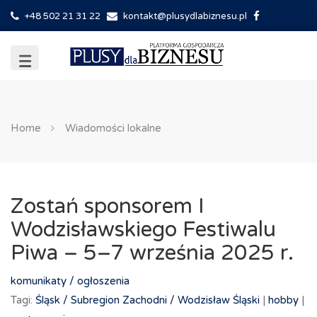
+48 502 21 31 22
kontakt@plusydlabiznesu.pl
Home
Wiadomości lokalne
Zostań sponsorem I
Wodzisławskiego Festiwalu
Piwa – 5–7 września 2025 r.
komunikaty / ogłoszenia
Tagi:
Śląsk /
Subregion Zachodni /
Wodzisław Śląski
|
hobby
|