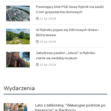
Powstający blok PGE Nowy Rybnik ma zasilić
2 mln gospodarstw domowych
21 lip 2026
W Rybniku pojawi się 200 nowych drzew i
650 krzewów
16 lip 2026
Zabytkowy pawilon „Juliusz” w Rybniku
stanie się siedzibą muzeum
15 lip 2026
Wydarzenia
Lato z biblioteką: "Wakacyjne podróże po
literaturze" w Raciborzu