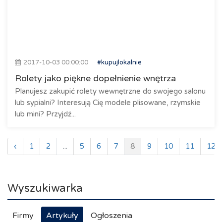
2017-10-03 00:00:00
#kupujlokalnie
Rolety jako piękne dopełnienie wnętrza
Planujesz zakupić rolety wewnętrzne do swojego salonu
lub sypialni? Interesują Cię modele plisowane, rzymskie
lub mini? Przyjdź...
‹
1
2
...
5
6
7
8
9
10
11
12
Wyszukiwarka
Firmy
Artykuły
Ogłoszenia