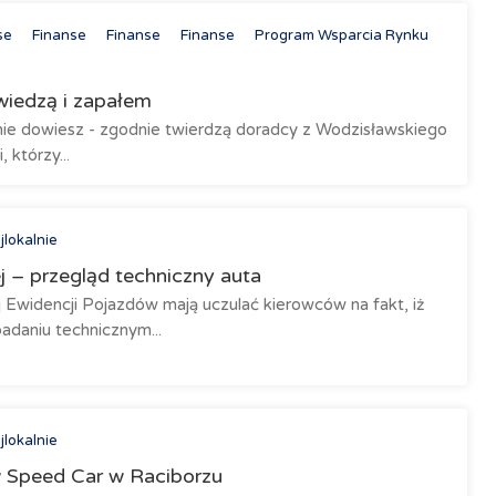
se
Finanse
Finanse
Finanse
Program Wsparcia Rynku
wiedzą i zapałem
ię nie dowiesz - zgodnie twierdzą doradcy z Wodzisławskiego
 którzy...
jlokalnie
j – przegląd techniczny auta
 Ewidencji Pojazdów mają uczulać kierowców na fakt, iż
daniu technicznym...
jlokalnie
w Speed Car w Raciborzu