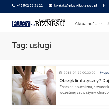
+48 502 21 31 22
kontakt@plusydlabiznesu.pl
Aktualności
J
Tag: usługi
2018-04-12 00:00:00
#kupu
Obrzęk limfatyczny? Da
Znaczna opuchlizna, stwardnie
wcześniej zauważymy chorobo