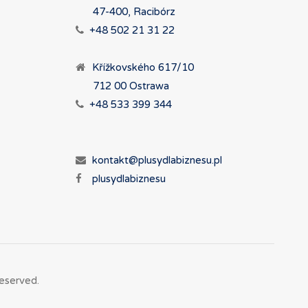
47-400, Racibórz
+48 502 21 31 22
Křížkovského 617/10
712 00 Ostrawa
+48 533 399 344
kontakt@plusydlabiznesu.pl
plusydlabiznesu
eserved.