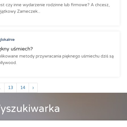
zest czy inne wydarzenie rodzinne lub firmowe? A chcesz,
yjątkowy Zameczek...
jlokalnie
iękny uśmiech?
plikowane metody przywracania pięknego uśmiechu dziś są
ollywood.
.
13
14
›
yszukiwarka