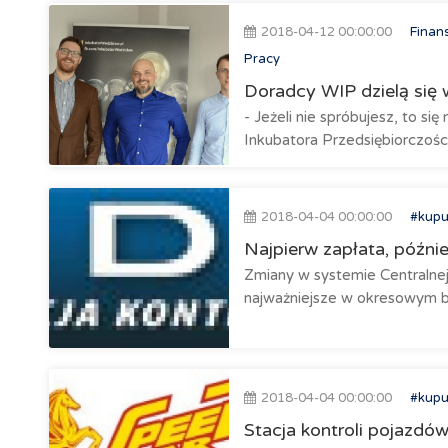
2018-04-12 00:00:00
Finan
Pracy
Doradcy WIP dzielą się 
- Jeżeli nie spróbujesz, to s
Inkubatora Przedsiębiorczości,
2018-04-04 00:00:00
#kupu
Najpierw zapłata, późnie
Zmiany w systemie Centralnej
najważniejsze w okresowym ba
2018-04-04 00:00:00
#kupu
Stacja kontroli pojazdó