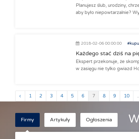
Planujesz ślub, urodziny, chr
aby było niepowtarzalnie? W
2018-02-06 00:00:00
#kupu
Każdego stać dziś na p
Ekspert przekonuje, że skom
w zasięgu nie tylko gwiazd H
‹
1
2
3
4
5
6
7
8
9
10
..
W
Firmy
Artykuły
Ogłoszenia