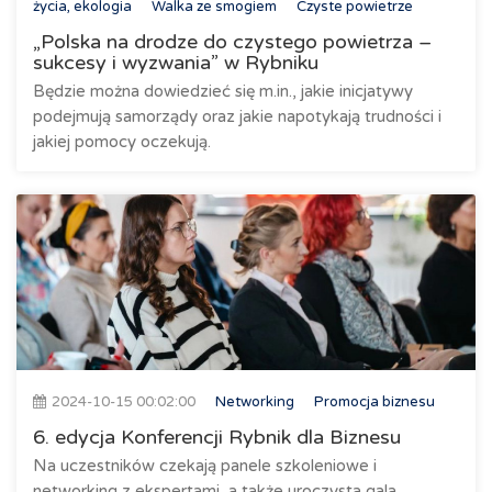
życia, ekologia
Walka ze smogiem
Czyste powietrze
„Polska na drodze do czystego powietrza –
sukcesy i wyzwania” w Rybniku
Będzie można dowiedzieć się m.in., jakie inicjatywy
podejmują samorządy oraz jakie napotykają trudności i
jakiej pomocy oczekują.
2024-10-15 00:02:00
Networking
Promocja biznesu
6. edycja Konferencji Rybnik dla Biznesu
Na uczestników czekają panele szkoleniowe i
networking z ekspertami, a także uroczysta gala.