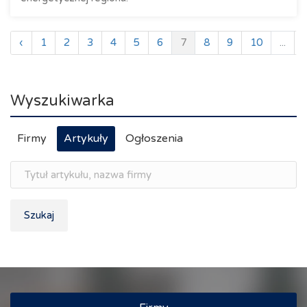
‹
1
2
3
4
5
6
7
8
9
10
...
Wyszukiwarka
Firmy
Artykuły
Ogłoszenia
Szukaj