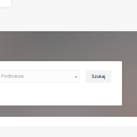
Podbranża
Szukaj