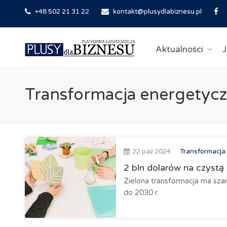
+48 502 21 31 22
kontakt@plusydlabiznesu.pl
Aktualności
J
Transformacja energetyc
22 paź 2024
Transformacja
2 bln dolarów na czystą 
Zielona transformacja ma sza
do 2030 r.