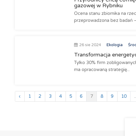
gazowej w Rybniku
Ocena stanu zbiornika na rzec
przeprowadzona bez badań –.
26 sie 2024
Ekologia
Środ
Transformacja energetyc
Tylko 30% firm zobligowanych 
ma opracowaną strategię...
‹
1
2
3
4
5
6
7
8
9
10
..