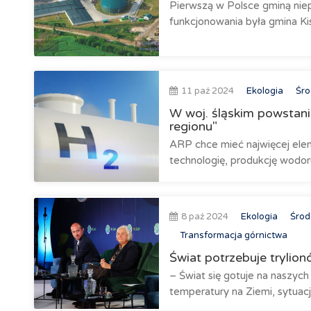
Pierwszą w Polsce gminą nie
funkcjonowania była gmina Kis
11 paź 2024
Ekologia
Śro
W woj. śląskim powstan
regionu"
ARP chce mieć najwięcej el
technologię, produkcję wodoru, 
8 paź 2024
Ekologia
Środ
Transformacja górnictwa
Świat potrzebuje trylio
– Świat się gotuje na naszyc
temperatury na Ziemi, sytuacja