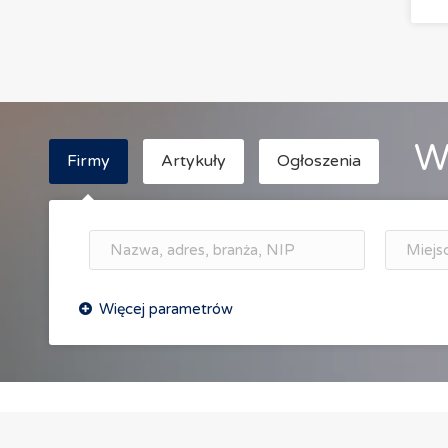
W
Firmy
Artykuły
Ogłoszenia