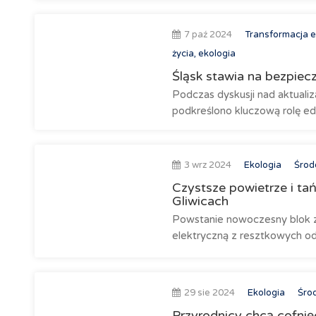
7 paź 2024
Transformacja 
życia, ekologia
Śląsk stawia na bezpiec
Podczas dyskusji nad aktuali
podkreślono kluczową rolę edu
3 wrz 2024
Ekologia
Środo
Czystsze powietrze i tań
Gliwicach
Powstanie nowoczesny blok z
elektryczną z resztkowych 
29 sie 2024
Ekologia
Środ
Przyrodnicy chcą cofnię