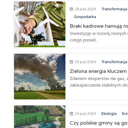
18 paź 2024
Transformacja
Gospodarka
Braki kadrowe hamują roz
Inwestycje w rozwój nowych 
czego ponad...
15 paź 2024
Transformacja
Zielona energia kluczem
Zdaniem ekspertów nie gaz, a
zabezpieczenie stabilnych dos
14 paź 2024
Ekologia
Śro
Czy polskie gminy są g