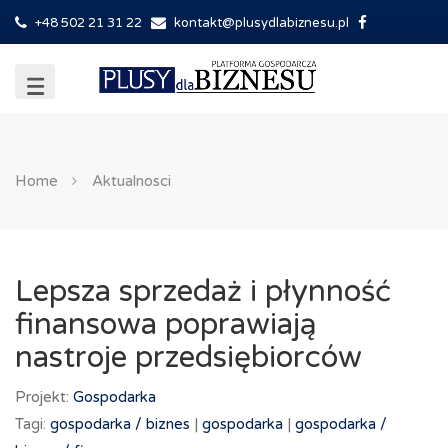
+48 502 21 31 22
kontakt@plusydlabiznesu.pl
Home
Aktualnosci
Lepsza sprzedaż i płynność
finansowa poprawiają
nastroje przedsiębiorców
Projekt:
Gospodarka
Tagi:
gospodarka /
biznes
|
gospodarka
|
gospodarka /