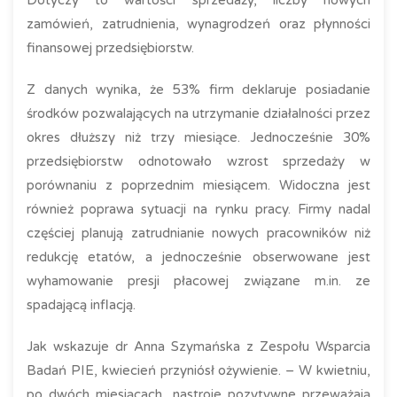
Dotyczy to wartości sprzedaży, liczby nowych
zamówień, zatrudnienia, wynagrodzeń oraz płynności
finansowej przedsiębiorstw.
Z danych wynika, że 53% firm deklaruje posiadanie
środków pozwalających na utrzymanie działalności przez
okres dłuższy niż trzy miesiące. Jednocześnie 30%
przedsiębiorstw odnotowało wzrost sprzedaży w
porównaniu z poprzednim miesiącem. Widoczna jest
również poprawa sytuacji na rynku pracy. Firmy nadal
częściej planują zatrudnianie nowych pracowników niż
redukcję etatów, a jednocześnie obserwowane jest
wyhamowanie presji płacowej związane m.in. ze
spadającą inflacją.
Jak wskazuje dr Anna Szymańska z Zespołu Wsparcia
Badań PIE, kwiecień przyniósł ożywienie. – W kwietniu,
po dwóch miesiącach, nastroje pozytywne przeważają