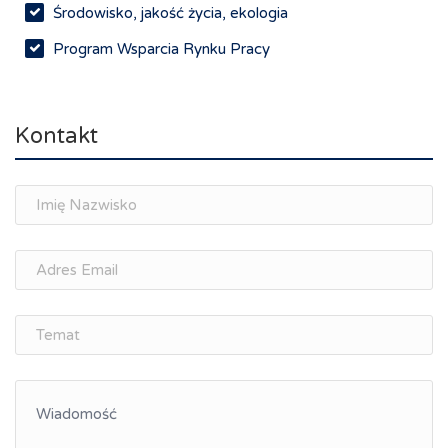
Środowisko, jakość życia, ekologia
Program Wsparcia Rynku Pracy
Rynek pracy, depopulacja, edukacja
Networking
Kontakt
Spotkania branżowe
Doradztwo zawodowe i personalne, rozwój
osobisty
Memorandum Gospodarcze PL-CZ
Śląskie Porozumienie Gospodarcze
ŚLĄSK.ONLINE
Integracja
Kształcenie kompetencji, ścieżka kariery
Współpraca polsko-czeska