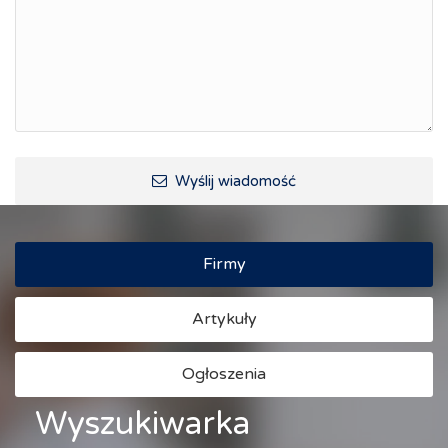
Raciborskie Rozmowy o Rozwoju
Kraina Górnej Odry
Turystyka i rekreacja
Wypoczynek, rozrywka
Ścieżki rowerowe i trasy turystyczne
Wyślij wiadomość
Firmy
Artykuły
Ogłoszenia
Wyszukiwarka