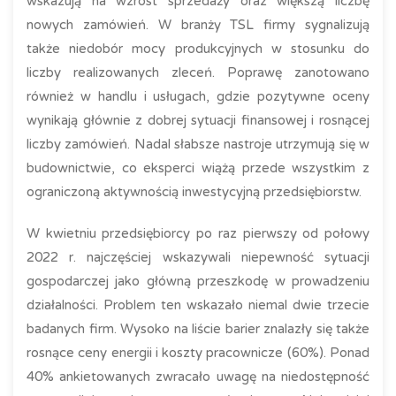
wskazują na wzrost sprzedaży oraz większą liczbę
nowych zamówień. W branży TSL firmy sygnalizują
także niedobór mocy produkcyjnych w stosunku do
liczby realizowanych zleceń. Poprawę zanotowano
również w handlu i usługach, gdzie pozytywne oceny
wynikają głównie z dobrej sytuacji finansowej i rosnącej
liczby zamówień. Nadal słabsze nastroje utrzymują się w
budownictwie, co eksperci wiążą przede wszystkim z
ograniczoną aktywnością inwestycyjną przedsiębiorstw.
W kwietniu przedsiębiorcy po raz pierwszy od połowy
2022 r. najczęściej wskazywali niepewność sytuacji
gospodarczej jako główną przeszkodę w prowadzeniu
działalności. Problem ten wskazało niemal dwie trzecie
badanych firm. Wysoko na liście barier znalazły się także
rosnące ceny energii i koszty pracownicze (60%). Ponad
40% ankietowanych zwracało uwagę na niedostępność