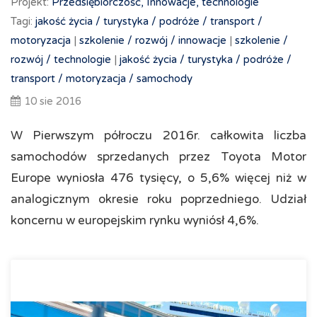
Projekt:
Przedsiębiorczość, Innowacje, technologie
Tagi:
jakość życia /
turystyka /
podróże /
transport /
motoryzacja
|
szkolenie /
rozwój /
innowacje
|
szkolenie /
rozwój /
technologie
|
jakość życia /
turystyka /
podróże /
transport /
motoryzacja /
samochody
10 sie 2016
W Pierwszym półroczu 2016r. całkowita liczba
samochodów sprzedanych przez Toyota Motor
Europe wyniosła 476 tysięcy, o 5,6% więcej niż w
analogicznym okresie roku poprzedniego. Udział
koncernu w europejskim rynku wyniósł 4,6%.