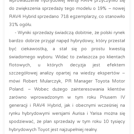
wprowadzenie hybrydowej wersji RAV4 przyczyniło się
do zwiększenia sprzedaży tego modelu o 19% – nowej
RAV4 Hybrid sprzedano 718 egzemplarzy, co stanowiło
31% ogółu.
- Wyniki sprzedaży świadczą dobitnie, że polski rynek
bardzo dobrze przyjął napęd hybrydowy, który przestał
być ciekawostką, a stał się po prostu kwestią
świadomego wyboru. Widać to zwłaszcza po klientach
flotowych, u których decyzja jest efektem
szczegółowej analizy opartej na wiedzy ekspertów –
mówi Robert Mularczyk, PR Manager Toyota Motor
Poland. – Wobec dużego zainteresowania klientów
zarówno wprowadzonym w tym roku Priusem IV
generacji i RAV4 Hybrid, jak i obecnymi wcześniej na
rynku hybrydowymi wersjami Aurisa i Yarisa można się
spodziewać, że plan sprzedaży w tym roku 10 tysięcy
hybrydowych Toyot jest najzupełniej realny.