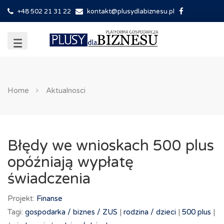
+48 502 21 31 22
kontakt@plusydlabiznesu.pl
Home
Aktualnosci
Błędy we wnioskach 500 plus
opóźniają wypłatę
świadczenia
Projekt:
Finanse
Tagi:
gospodarka /
biznes /
ZUS
|
rodzina /
dzieci
|
500 plus
|