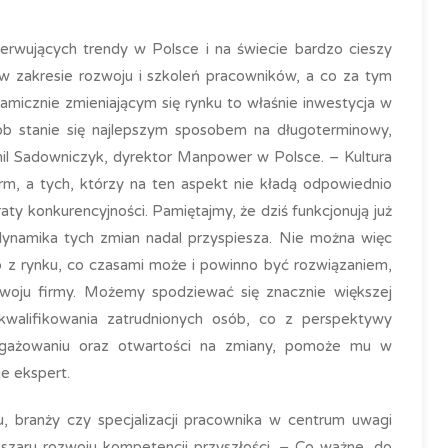
rwujących trendy w Polsce i na świecie bardzo cieszy
 w zakresie rozwoju i szkoleń pracowników, a co za tym
namicznie zmieniającym się rynku to właśnie inwestycja w
ób stanie się najlepszym sposobem na długoterminowy,
mil Sadowniczyk, dyrektor Manpower w Polsce. – Kultura
rm, a tych, którzy na ten aspekt nie kładą odpowiednio
ty konkurencyjności. Pamiętajmy, że dziś funkcjonują już
a dynamika tych zmian nadal przyspiesza. Nie można więc
b z rynku, co czasami może i powinno być rozwiązaniem,
zwoju firmy. Możemy spodziewać się znacznie większej
kwalifikowania zatrudnionych osób, co z perspektywy
gażowaniu oraz otwartości na zmiany, pomoże mu w
e ekspert.
u, branży czy specjalizacji pracownika w centrum uwagi
zaru rozwoju kompetencji przyszłości. – Co ważne, do