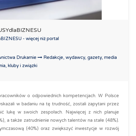
LUSYdlaBIZNESU
IZNESU - więcej niż portal
nictwa Drukarnie
Redakcje, wydawcy, gazety, media
a, kluby i związki
 pracowników o odpowiednich kompetencjach. W Polsce
kazali w badaniu na tę trudność, zostali zapytani przez
 lukę w swoich zespołach. Najwięcej z nich planuje
), a także zatrudnienie nowych talentów na stałe (48%).
tymczasową (40%) oraz zwiększyć inwestycje w rozwój