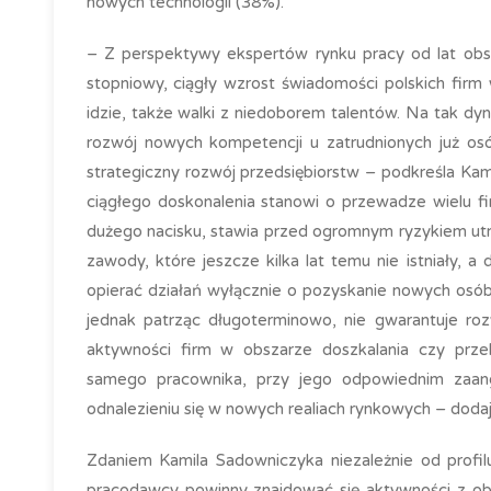
nowych technologii (38%).
– Z perspektywy ekspertów rynku pracy od lat obse
stopniowy, ciągły wzrost świadomości polskich firm
idzie, także walki z niedoborem talentów. Na tak dy
rozwój nowych kompetencji u zatrudnionych już os
strategiczny rozwój przedsiębiorstw – podkreśla Ka
ciągłego doskonalenia stanowi o przewadze wielu fi
dużego nacisku, stawia przed ogromnym ryzykiem utra
zawody, które jeszcze kilka lat temu nie istniały, 
opierać działań wyłącznie o pozyskanie nowych osó
jednak patrząc długoterminowo, nie gwarantuje ro
aktywności firm w obszarze doszkalania czy prze
samego pracownika, przy jego odpowiednim zaan
odnalezieniu się w nowych realiach rynkowych – dodaj
Zdaniem Kamila Sadowniczyka niezależnie od profil
pracodawcy powinny znajdować się aktywności z obs