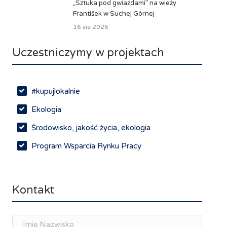
„Sztuka pod gwiazdami” na wieży
František w Suchej Górnej
16 sie 2026
Uczestniczymy w projektach
#kupujlokalnie
Ekologia
Środowisko, jakość życia, ekologia
Program Wsparcia Rynku Pracy
Rynek pracy, depopulacja, edukacja
Networking
Kontakt
Spotkania branżowe
Doradztwo zawodowe i personalne, rozwój