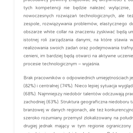
tych kompetencji nie będzie należeć wyłącznie, 
nowoczesnych rozwiązań technologicznych, ale też
zespole, rozwiązywania problemów, elastycznego d
obszarze white collar na znaczeniu zyskiwać będą umi
istotnej roli zarządzania danymi, na które stawia
realizowania swoich zadań oraz podejmowania trafnyc
cenieni, im bardziej będą otwarci na aktywne uczeni
procesie technologicznym – wyjaśnia.
Brak pracowników o odpowiednich umiejętnościach je
(82%) i centralnej (74%). Nieco lepiej sytuacja wyg
(68%). Najmniejszy niedobór talentów odczuwają pr
zachodniej (63%). Struktura geograficzna niedoboru
branżowej w danych regionach, ale też konkurencyj
szeroko rozumiany przemysł zlokalizowany na południu
drugiej jednak mający w tym regionie ograniczony