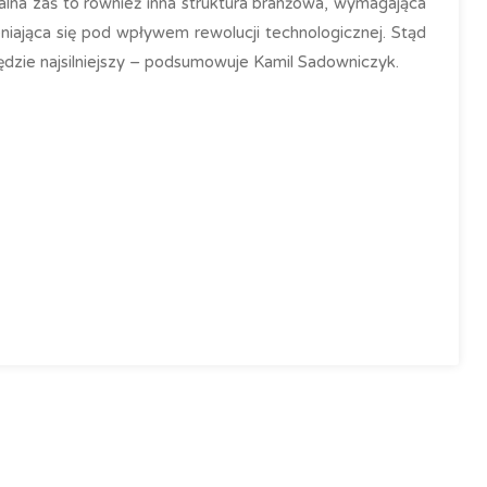
ralna zaś to również inna struktura branżowa, wymagająca
niająca się pod wpływem rewolucji technologicznej. Stąd
dzie najsilniejszy – podsumowuje Kamil Sadowniczyk.