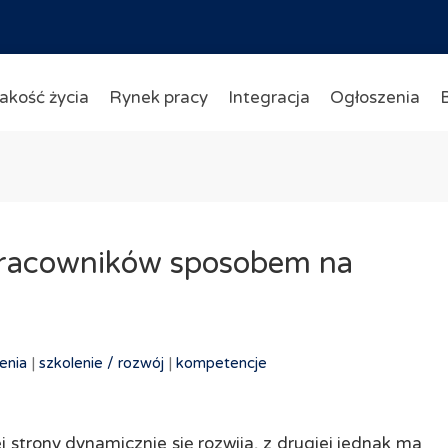
akość życia
Rynek pracy
Integracja
Ogłoszenia
pracowników sposobem na
enia
|
szkolenie /
rozwój
|
kompetencje
j strony dynamicznie się rozwija, z drugiej jednak ma