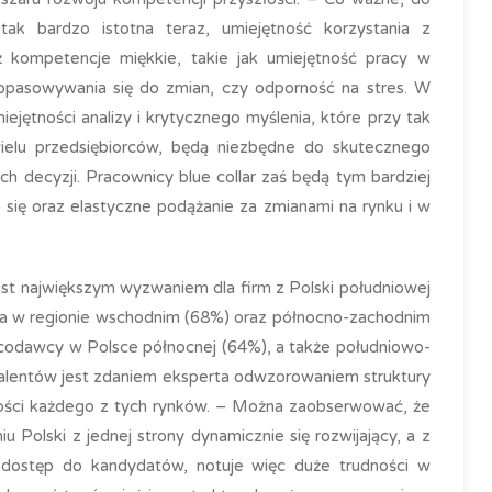
tak bardzo istotna teraz, umiejętność korzystania z
 kompetencje miękkie, takie jak umiejętność pracy w
opasowywania się do zmian, czy odporność na stres. W
ejętności analizy i krytycznego myślenia, które przy tak
 wielu przedsiębiorców, będą niezbędne do skutecznego
h decyzji. Pracownicy blue collar zaś będą tym bardziej
e się oraz elastyczne podążanie za zmianami na rynku i w
st największym wyzwaniem dla firm z Polski południowej
ląda w regionie wschodnim (68%) oraz północno-zachodnim
acodawcy w Polsce północnej (64%), a także południowo-
 talentów jest zdaniem eksperta odwzorowaniem struktury
ności każdego z tych rynków. – Można zaobserwować, że
 Polski z jednej strony dynamicznie się rozwijający, a z
 dostęp do kandydatów, notuje więc duże trudności w