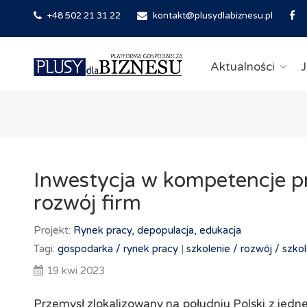
+48 502 21 31 22
kontakt@plusydlabiznesu.pl
Aktualności
J
Inwestycja w kompetencje 
rozwój firm
Projekt:
Rynek pracy, depopulacja, edukacja
Tagi:
gospodarka /
rynek pracy
|
szkolenie /
rozwój /
szkol
19 kwi 2023
Przemysł zlokalizowany na południu Polski z jedne