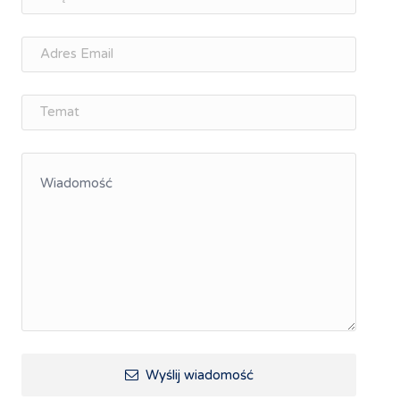
osobisty
Memorandum Gospodarcze PL-CZ
Śląskie Porozumienie Gospodarcze
ŚLĄSK.ONLINE
Integracja
Kształcenie kompetencji, ścieżka kariery
Współpraca polsko-czeska
Raciborskie Rozmowy o Rozwoju
Kraina Górnej Odry
Turystyka i rekreacja
Wypoczynek, rozrywka
Ścieżki rowerowe i trasy turystyczne
Wyślij wiadomość