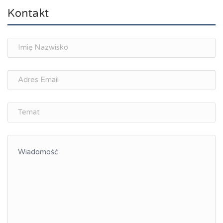
Kształcenie dualne, Biznes aktywny w edukacji
Kontakt
Kształcenie kompetencji, ścieżka kariery
Śląskie Porozumienie Gospodarcze
ŚLĄSK.ONLINE
Porozumienia i umowy