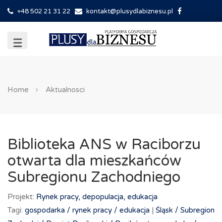
+48 502 21 31 22
kontakt@plusydlabiznesu.pl
Home
Aktualnosci
Biblioteka ANS w Raciborzu
otwarta dla mieszkańców
Subregionu Zachodniego
Projekt:
Rynek pracy, depopulacja, edukacja
Tagi:
gospodarka /
rynek pracy /
edukacja
|
Śląsk /
Subregion