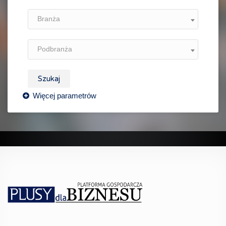
Branża
Podbranża
Szukaj