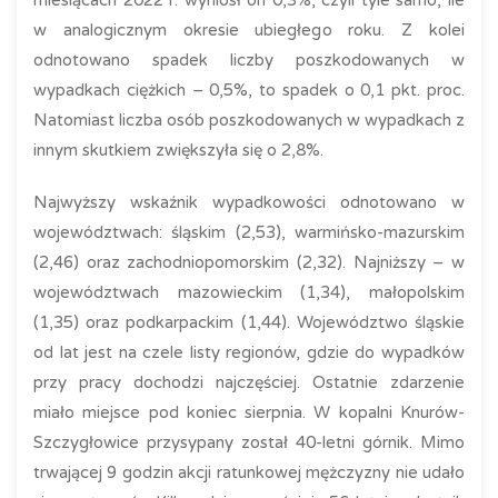
miesiącach 2022 r. wyniósł on 0,3%, czyli tyle samo, ile
w analogicznym okresie ubiegłego roku. Z kolei
odnotowano spadek liczby poszkodowanych w
wypadkach ciężkich – 0,5%, to spadek o 0,1 pkt. proc.
Natomiast liczba osób poszkodowanych w wypadkach z
innym skutkiem zwiększyła się o 2,8%.
Najwyższy wskaźnik wypadkowości odnotowano w
województwach: śląskim (2,53), warmińsko-mazurskim
(2,46) oraz zachodniopomorskim (2,32). Najniższy – w
województwach mazowieckim (1,34), małopolskim
(1,35) oraz podkarpackim (1,44). Województwo śląskie
od lat jest na czele listy regionów, gdzie do wypadków
przy pracy dochodzi najczęściej. Ostatnie zdarzenie
miało miejsce pod koniec sierpnia. W kopalni Knurów-
Szczygłowice przysypany został 40-letni górnik. Mimo
trwającej 9 godzin akcji ratunkowej mężczyzny nie udało