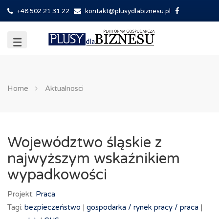
+48 502 21 31 22
kontakt@plusydlabiznesu.pl
Home
Aktualnosci
Województwo śląskie z
najwyższym wskaźnikiem
wypadkowości
Projekt:
Praca
Tagi:
bezpieczeństwo
|
gospodarka /
rynek pracy /
praca
|