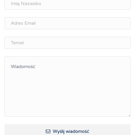
Doradztwo zawodowe i personalne, rozwój
osobisty
Memorandum Gospodarcze PL-CZ
Śląskie Porozumienie Gospodarcze
ŚLĄSK.ONLINE
Integracja
Kształcenie kompetencji, ścieżka kariery
Współpraca polsko-czeska
Raciborskie Rozmowy o Rozwoju
Kraina Górnej Odry
Turystyka i rekreacja
Wypoczynek, rozrywka
Ścieżki rowerowe i trasy turystyczne
Wyślij wiadomość