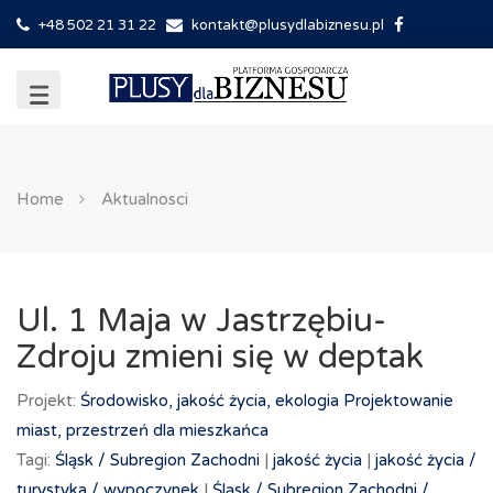
+48 502 21 31 22
kontakt@plusydlabiznesu.pl
Home
Aktualnosci
Ul. 1 Maja w Jastrzębiu-
Zdroju zmieni się w deptak
Projekt:
Środowisko, jakość życia, ekologia
Projektowanie
miast, przestrzeń dla mieszkańca
Tagi:
Śląsk /
Subregion Zachodni
|
jakość życia
|
jakość życia /
turystyka /
wypoczynek
|
Śląsk /
Subregion Zachodni /