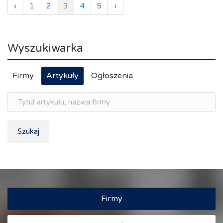
‹
1
2
3
4
5
›
Wyszukiwarka
Firmy
Artykuły
Ogłoszenia
Szukaj
Firmy