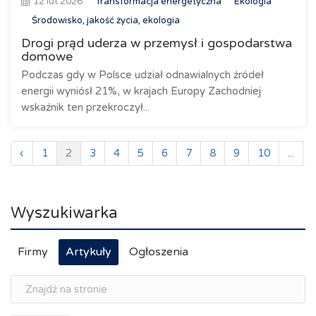
12 lut 2026
Transformacja energetyczna
Ekologia
Środowisko, jakość życia, ekologia
Drogi prąd uderza w przemysł i gospodarstwa
domowe
Podczas gdy w Polsce udział odnawialnych źródeł
energii wyniósł 21%, w krajach Europy Zachodniej
wskaźnik ten przekroczył...
‹
1
2
3
4
5
6
7
8
9
10
...
Wyszukiwarka
Firmy
Artykuły
Ogłoszenia