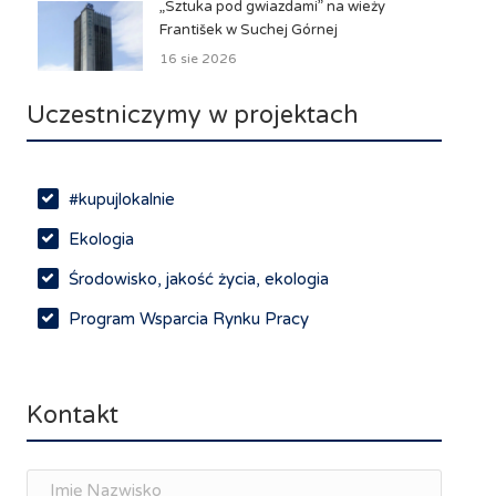
„Sztuka pod gwiazdami” na wieży
František w Suchej Górnej
16 sie 2026
Uczestniczymy w projektach
#kupujlokalnie
Ekologia
Środowisko, jakość życia, ekologia
Program Wsparcia Rynku Pracy
Rynek pracy, depopulacja, edukacja
Networking
Kontakt
Spotkania branżowe
Doradztwo zawodowe i personalne, rozwój