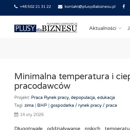
+48 502 21 31 22
kontakt@plusydlabiznesu.pl
Aktualności
J
Minimalna temperatura i cie
pracodawców
Projekt:
Praca
Rynek pracy, depopulacja, edukacja
Tagi:
zima
|
BHP
|
gospodarka /
rynek pracy /
praca
14 sty 2026
Długotrwałe oddziaływanie niskich tempera