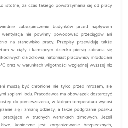
 istotne, za czas takiego powstrzymania się od pracy
wiednie zabezpieczenie budynków przed napływem
 i wentylacja nie powinny powodować przeciągów ani
nio na stanowisko pracy. Przepisy przewidują także
etom w ciąży i karmiącym dziecko piersią zabrania się
zkodliwych dla zdrowia, natomiast pracownicy młodociani
4°C oraz w warunkach wilgotności względnej wyższej niż
eni muszą być chronione nie tylko przed mrozem, ale
cymi soplami lodu. Pracodawca ma obowiązek dostarczyć
ć dostęp do pomieszczenia, w którym temperatura wynosi
rzanie się i zmianę odzieży, a także podgrzanie posiłku
 pracujące w trudnych warunkach zimowych. Jeżeli
liwe, konieczne jest zorganizowanie bezpiecznych,