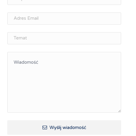
osobisty
Memorandum Gospodarcze PL-CZ
Śląskie Porozumienie Gospodarcze
ŚLĄSK.ONLINE
Integracja
Kształcenie kompetencji, ścieżka kariery
Współpraca polsko-czeska
Raciborskie Rozmowy o Rozwoju
Kraina Górnej Odry
Turystyka i rekreacja
Wypoczynek, rozrywka
Ścieżki rowerowe i trasy turystyczne
Wyślij wiadomość