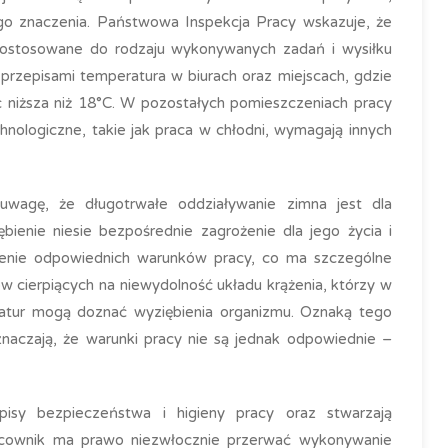
o znaczenia. Państwowa Inspekcja Pracy wskazuje, że
ostosowane do rodzaju wykonywanych zadań i wysiłku
przepisami temperatura w biurach oraz miejscach, gdzie
ć niższa niż 18°C. W pozostałych pomieszczeniach pracy
nologiczne, takie jak praca w chłodni, wymagają innych
uwagę, że długotrwałe oddziaływanie zimna jest dla
bienie niesie bezpośrednie zagrożenie dla jego życia i
ienie odpowiednich warunków pracy, co ma szczególne
w cierpiących na niewydolność układu krążenia, którzy w
ratur mogą doznać wyziębienia organizmu. Oznaką tego
znaczają, że warunki pracy nie są jednak odpowiednie –
pisy bezpieczeństwa i higieny pracy oraz stwarzają
racownik ma prawo niezwłocznie przerwać wykonywanie