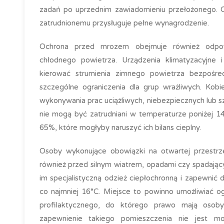
zadań po uprzednim zawiadomieniu przełożonego. Co
zatrudnionemu przysługuje pełne wynagrodzenie.
Ochrona przed mrozem obejmuje również odpo
chłodnego powietrza. Urządzenia klimatyzacyjne
kierować strumienia zimnego powietrza bezpośred
szczególne ograniczenia dla grup wrażliwych. Kobi
wykonywania prac uciążliwych, niebezpiecznych lub s
nie mogą być zatrudniani w temperaturze poniżej 1
65%, które mogłyby naruszyć ich bilans cieplny.
Osoby wykonujące obowiązki na otwartej przestrz
również przed silnym wiatrem, opadami czy spadają
im specjalistyczną odzież ciepłochronną i zapewni
co najmniej 16°C. Miejsce to powinno umożliwiać og
profilaktycznego, do którego prawo mają osoby
zapewnienie takiego pomieszczenia nie jest moż