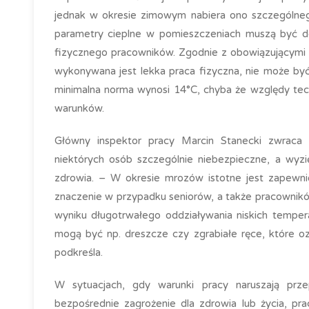
jednak w okresie zimowym nabiera ono szczególneg
parametry cieplne w pomieszczeniach muszą być d
fizycznego pracowników. Zgodnie z obowiązującymi 
wykonywana jest lekka praca fizyczna, nie może by
minimalna norma wynosi 14°C, chyba że względy tech
warunków.
Główny inspektor pracy Marcin Stanecki zwraca 
niektórych osób szczególnie niebezpieczne, a wyzię
zdrowia. – W okresie mrozów istotne jest zapewn
znaczenie w przypadku seniorów, a także pracownikó
wyniku długotrwałego oddziaływania niskich tempe
mogą być np. dreszcze czy zgrabiałe ręce, które o
podkreśla.
W sytuacjach, gdy warunki pracy naruszają prze
bezpośrednie zagrożenie dla zdrowia lub życia, p