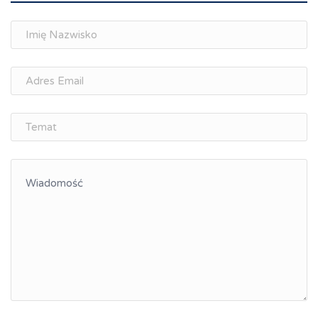
Spotkania branżowe
Doradztwo zawodowe i personalne, rozwój
osobisty
Memorandum Gospodarcze PL-CZ
Śląskie Porozumienie Gospodarcze
ŚLĄSK.ONLINE
Integracja
Kształcenie kompetencji, ścieżka kariery
Współpraca polsko-czeska
Raciborskie Rozmowy o Rozwoju
Kraina Górnej Odry
Turystyka i rekreacja
Wypoczynek, rozrywka