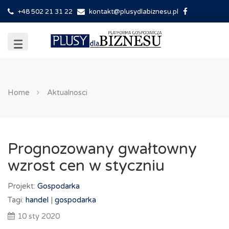
+48 502 21 31 22
kontakt@plusydlabiznesu.pl
Home
Aktualnosci
Prognozowany gwałtowny
wzrost cen w styczniu
Projekt:
Gospodarka
Tagi:
handel
|
gospodarka
10 sty 2020