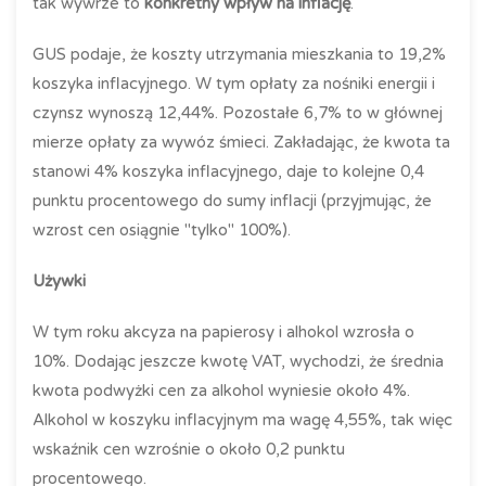
tak wywrze to
konkretny wpływ na inflację
.
GUS podaje, że koszty utrzymania mieszkania to 19,2%
koszyka inflacyjnego. W tym opłaty za nośniki energii i
czynsz wynoszą 12,44%. Pozostałe 6,7% to w głównej
mierze opłaty za wywóz śmieci. Zakładając, że kwota ta
stanowi 4% koszyka inflacyjnego, daje to kolejne 0,4
punktu procentowego do sumy inflacji (przyjmując, że
wzrost cen osiągnie "tylko" 100%).
Używki
W tym roku akcyza na papierosy i alhokol wzrosła o
10%. Dodając jeszcze kwotę VAT, wychodzi, że średnia
kwota podwyżki cen za alkohol wyniesie około 4%.
Alkohol w koszyku inflacyjnym ma wagę 4,55%, tak więc
wskaźnik cen wzrośnie o około 0,2 punktu
procentowego.