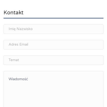
Obcokrajowcy
Kształcenie zawodowe kadr
Kontakt
Networking
Spotkania branżowe
#kupujlokalnie
KOFER
Śląskie Porozumienie Gospodarcze
ŚLĄSK.ONLINE
Memorandum Gospodarcze PL-CZ