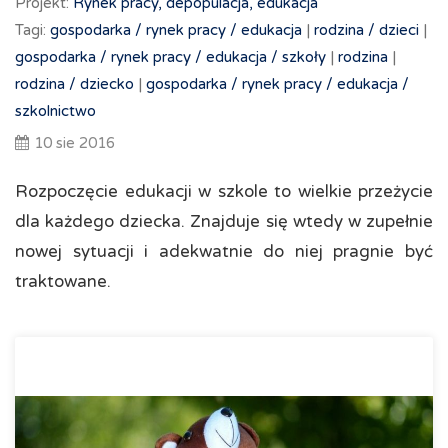
Projekt:
Rynek pracy, depopulacja, edukacja
Tagi:
gospodarka /
rynek pracy /
edukacja
|
rodzina /
dzieci
|
gospodarka /
rynek pracy /
edukacja /
szkoły
|
rodzina
|
rodzina /
dziecko
|
gospodarka /
rynek pracy /
edukacja /
szkolnictwo
10 sie 2016
Rozpoczęcie edukacji w szkole to wielkie przeżycie
dla każdego dziecka. Znajduje się wtedy w zupełnie
nowej sytuacji i adekwatnie do niej pragnie być
traktowane.