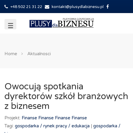
+48 502 21 31 22
kontakt@plusydlabiznesu.pl
Home
Aktualnosci
Owocują spotkania
dyrektorów szkół branżowych
z biznesem
Projekt:
Finanse
Finanse
Finanse
Finanse
Tagi:
gospodarka /
rynek pracy /
edukacja
|
gospodarka /