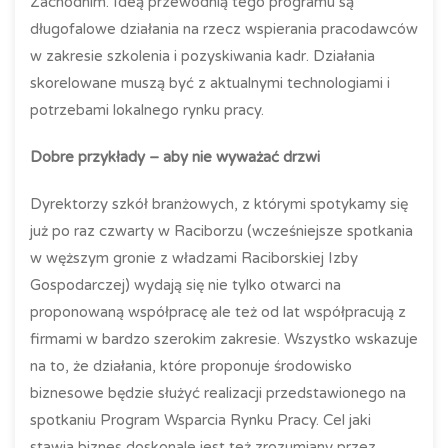
Zachodnim. Ideą przewodnią tego programu są
długofalowe działania na rzecz wspierania pracodawców
w zakresie szkolenia i pozyskiwania kadr. Działania
skorelowane muszą być z aktualnymi technologiami i
potrzebami lokalnego rynku pracy.
Dobre przykłady – aby nie wyważać drzwi
Dyrektorzy szkół branżowych, z którymi spotykamy się
już po raz czwarty w Raciborzu (wcześniejsze spotkania
w węższym gronie z władzami Raciborskiej Izby
Gospodarczej) wydają się nie tylko otwarci na
proponowaną współpracę ale też od lat współpracują z
firmami w bardzo szerokim zakresie. Wszystko wskazuje
na to, że działania, które proponuje środowisko
biznesowe będzie służyć realizacji przedstawionego na
spotkaniu Program Wsparcia Rynku Pracy. Cel jaki
stawia biznes doskonale jest też zrozumiany przez