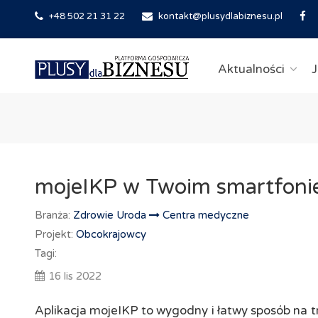
+48 502 21 31 22
kontakt@plusydlabiznesu.pl
Aktualności
J
mojeIKP w Twoim smartfoni
Branża:
Zdrowie Uroda
Centra medyczne
Projekt:
Obcokrajowcy
Tagi:
16 lis 2022
Aplikacja mojeIKP to wygodny i łatwy sposób na t