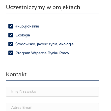
Uczestniczymy w projektach
#kupujlokalnie
Ekologia
Środowisko, jakość życia, ekologia
Program Wsparcia Rynku Pracy
Rynek pracy, depopulacja, edukacja
Networking
Kontakt
Spotkania branżowe
Doradztwo zawodowe i personalne, rozwój
osobisty
Memorandum Gospodarcze PL-CZ