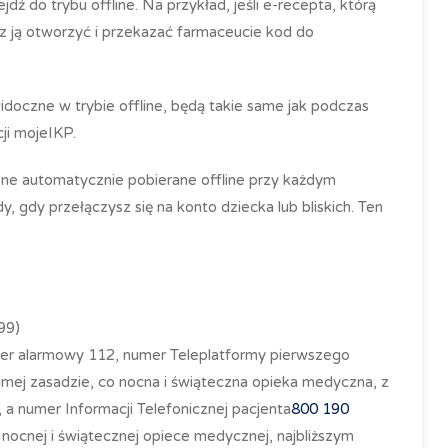
dź do trybu offline. Na przykład, jeśli e-recepta, którą
sz ją otworzyć i przekazać farmaceucie kod do
idoczne w trybie offline, będą takie same jak podczas
cji mojeIKP.
 one automatycznie pobierane offline przy każdym
y, gdy przełączysz się na konto dziecka lub bliskich. Ten
99)
er alarmowy 112, numer Teleplatformy pierwszego
 samej zasadzie, co nocna i świąteczna opieka medyczna, z
e, a numer Informacji Telefonicznej pacjenta
800 190
nocnej i świątecznej opiece medycznej, najbliższym