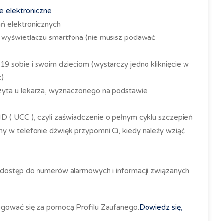
e elektroniczne
ań elektronicznych
 wyświetlaczu smartfona (nie musisz podawać
19 sobie i swoim dzieciom (wystarczy jedno kliknięcie w
ć)
wizyta u lekarza, wyznaczonego na podstawie
ID
(
UCC
), czyli zaświadczenie o pełnym cyklu szczepień
y w telefonie dźwięk przypomni Ci, kiedy należy wziąć
j dostęp do numerów alarmowych i informacji związanych
alogować się za pomocą Profilu Zaufanego.
Dowiedz się,