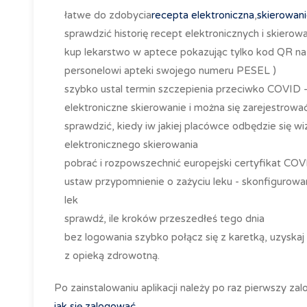
łatwe do zdobycia
recepta elektroniczna
,
skierowani
sprawdzić historię recept elektronicznych i skierow
kup lekarstwo w aptece pokazując tylko kod
QR
na
personelowi apteki swojego numeru
PESEL
)
szybko ustal termin szczepienia przeciwko
COVID
-
elektroniczne skierowanie i można się zarejestrowa
sprawdzić, kiedy iw jakiej placówce odbędzie się 
elektronicznego skierowania
pobrać i rozpowszechnić europejski
certyfikat COV
ustaw przypomnienie o zażyciu leku - skonfigurowan
lek
sprawdź, ile kroków przeszedłeś tego dnia
bez logowania szybko połącz się z karetką, uzyska
z opieką zdrowotną.
Po zainstalowaniu aplikacji należy po raz pierwszy z
jak się zalogować