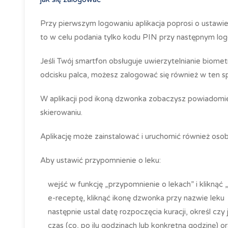
Przy pierwszym logowaniu aplikacja poprosi o ustawi
to w celu podania tylko kodu
PIN
przy następnym log
Jeśli Twój smartfon obsługuje uwierzytelnianie biome
odcisku palca, możesz zalogować się również w ten s
W aplikacji pod ikoną dzwonka zobaczysz powiadomien
skierowaniu.
Aplikację może zainstalować i uruchomić również osob
Aby ustawić przypomnienie o leku:
wejść w funkcję „przypomnienie o lekach” i kliknąć 
e-receptę, kliknąć ikonę dzwonka przy nazwie leku
następnie ustal datę rozpoczęcia kuracji, określ czy 
czas (co, po ilu godzinach lub konkretną godzinę) o