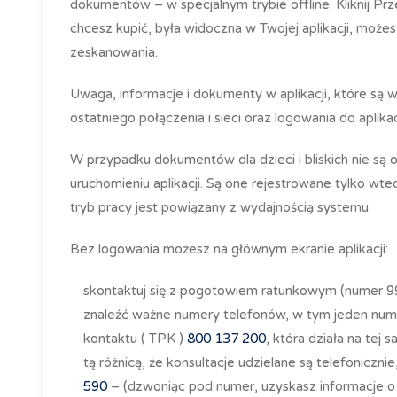
dokumentów – w specjalnym trybie offline. Kliknij Przej
chcesz kupić, była widoczna w Twojej aplikacji, może
zeskanowania.
Uwaga, informacje i dokumenty w aplikacji, które są w
ostatniego połączenia i sieci oraz logowania do aplika
W przypadku dokumentów dla dzieci i bliskich nie są
uruchomieniu aplikacji. Są one rejestrowane tylko wted
tryb pracy jest powiązany z wydajnością systemu.
Bez logowania możesz na głównym ekranie aplikacji:
skontaktuj się z pogotowiem ratunkowym (numer 9
znaleźć ważne numery telefonów, w tym jeden num
kontaktu (
TPK
)
800 137 200
, która działa na tej
tą różnicą, że konsultacje udzielane są telefoniczni
590
– (dzwoniąc pod numer, uzyskasz informacje o 