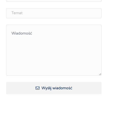
Śląskie Porozumienie Gospodarcze
ŚLĄSK.ONLINE
Integracja
Kształcenie kompetencji, ścieżka kariery
Współpraca polsko-czeska
Raciborskie Rozmowy o Rozwoju
Kraina Górnej Odry
Turystyka i rekreacja
Wypoczynek, rozrywka
Ścieżki rowerowe i trasy turystyczne
Wyślij wiadomość