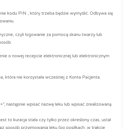
enie kodu
PIN
, który trzeba będzie wymyślić. Odbywa się
owaniu.
tryczne, czyli logowanie za pomocą skanu twarzy lub
posób.
ie o nowej recepcie elektronicznej lub elektronicznym
a, która nie korzystała wcześniej z Konta Pacjenta.
„+”, następnie wpisać nazwę leku lub wpisać zrealizowaną
jest to kuracja stała czy tylko przez określony czas, ustal
raz sposób przyjmowania leku (po posiłkach, w trakcie