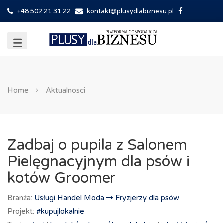
+48 502 21 31 22
kontakt@plusydlabiznesu.pl
Home
Aktualnosci
Zadbaj o pupila z Salonem
Pielęgnacyjnym dla psów i
kotów Groomer
Branża:
Usługi Handel Moda
Fryzjerzy dla psów
Projekt:
#kupujlokalnie