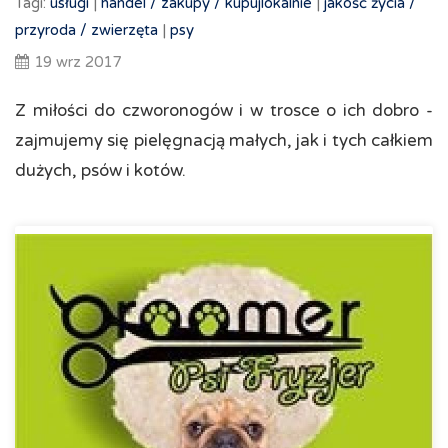
Tagi:
usługi
|
handel /
zakupy /
kupujlokalnie
|
jakość życia /
przyroda /
zwierzęta
|
psy
19 wrz 2017
Z miłości do czworonogów i w trosce o ich dobro -
zajmujemy się pielęgnacją małych, jak i tych całkiem
dużych, psów i kotów.