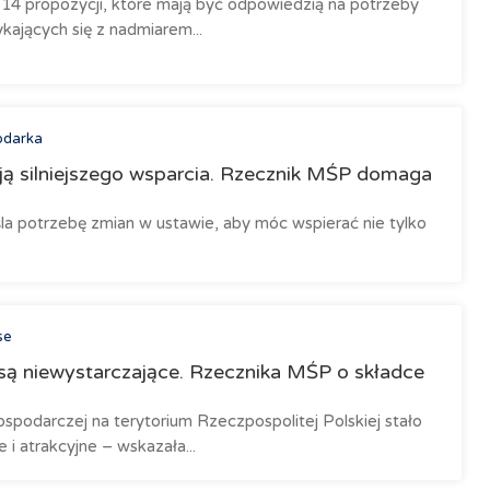
4 propozycji, które mają być odpowiedzią na potrzeby
kających się z nadmiarem...
odarka
ją silniejszego wsparcia. Rzecznik MŚP domaga
a potrzebę zmian w ustawie, aby móc wspierać nie tylko
se
są niewystarczające. Rzecznika MŚP o składce
spodarczej na terytorium Rzeczpospolitej Polskiej stało
 i atrakcyjne – wskazała...