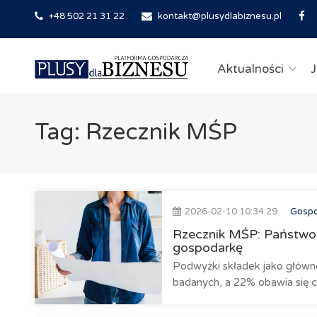
+48 502 21 31 22
kontakt@plusydlabiznesu.pl
Aktualności
J
Tag: Rzecznik MŚP
2026-02-10 10:34:29
Gosp
Rzecznik MŚP: Państwo
gospodarkę
Podwyżki składek jako główn
badanych, a 22% obawia się ce