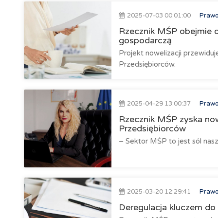
2025-07-03 00:01:00
Prawo 
Rzecznik MŚP obejmie o
gospodarczą
Projekt nowelizacji przewidu
Przedsiębiorców.
2025-04-29 13:00:37
Prawo 
Rzecznik MŚP zyska nowe
Przedsiębiorców
– Sektor MŚP to jest sól nasze
2025-03-20 12:29:41
Prawo 
Deregulacja kluczem do