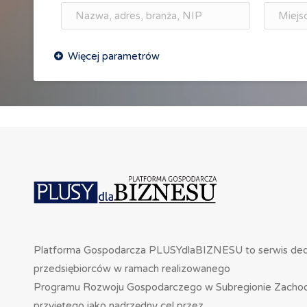
Platforma Gospodarcza PLUSYdlaBIZNESU to serwis de
przedsiębiorców w ramach realizowanego
Programu Rozwoju Gospodarczego w Subregionie Zacho
przyjętego jako nadrzędny cel przez