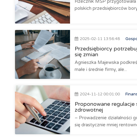
Rzecznik MŚP przygotowała 1
polskich przedsiębiorców bory
2025-02-11 13:56:48
Gosp
Przedsiębiorcy potrzebu
się zmian
Agnieszka Majewska podkreśl
małe i średnie firmy, ale...
2024-11-12 00:01:00
Finan
Proponowane regulacje 
zdrowotnej
– Prowadzenie działalności go
się drastycznie mniej rentowne