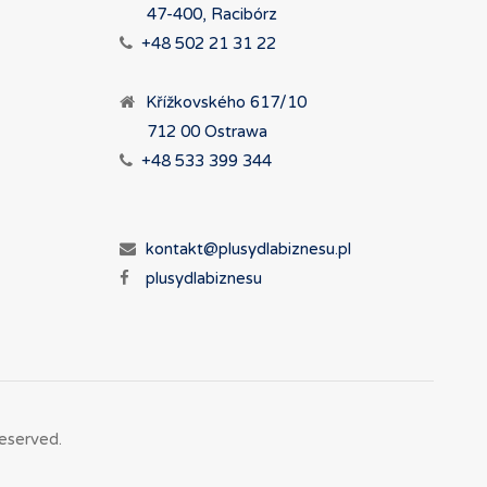
47-400, Racibórz
+48 502 21 31 22
Křížkovského 617/10
712 00 Ostrawa
+48 533 399 344
kontakt@plusydlabiznesu.pl
plusydlabiznesu
eserved.