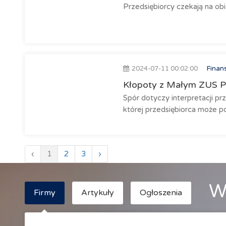
Przedsiębiorcy czekają na obi
2024-07-11 00:02:00
Finan
Kłopoty z Małym ZUS Pl
Spór dotyczy interpretacji pr
której przedsiębiorca może po
‹
1
2
3
›
W
Firmy
Artykuły
Ogłoszenia