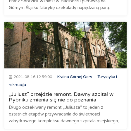
Franz Sobtzick wzniósł w Raciborzu pierwszą na
Górnym Śląsku fabrykę czekolady napędzaną parą.
2021-08-16 12:59:00
Kraina Górnej Odry
Turystyka i
rekreacja
„Juliusz” przejdzie remont. Dawny szpital w
Rybniku zmienia się nie do poznania
Długo oczekiwany remont „Juliusza” to jeden z
ostatnich etapów przywracania do świetności
zabytkowego kompleksu dawnego szpitala miejskiego,...