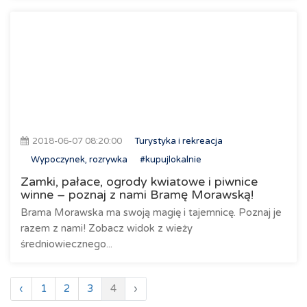
2018-06-07 08:20:00
Turystyka i rekreacja
Wypoczynek, rozrywka
#kupujlokalnie
Zamki, pałace, ogrody kwiatowe i piwnice
winne – poznaj z nami Bramę Morawską!
Brama Morawska ma swoją magię i tajemnicę. Poznaj je
razem z nami! Zobacz widok z wieży
średniowiecznego...
‹
1
2
3
4
›