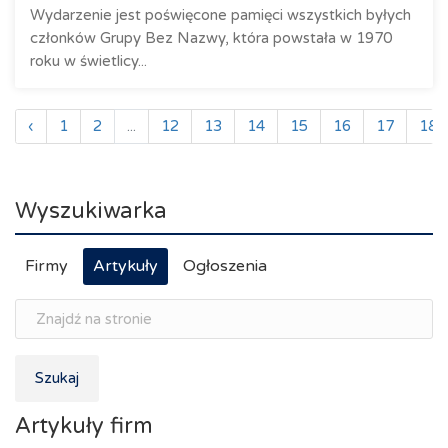
Wydarzenie jest poświęcone pamięci wszystkich byłych
członków Grupy Bez Nazwy, która powstała w 1970
roku w świetlicy...
‹
1
2
...
12
13
14
15
16
17
18
Wyszukiwarka
Firmy
Artykuły
Ogłoszenia
Szukaj
Artykuły firm