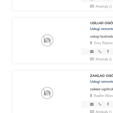
Artykuły ()
USŁUGI OG
Usługi remon
usługi budowl
Żory Rybnic
Artykuły ()
ZAKŁAD OG
Usługi remon
zakład ogólno
Radlin Wio
Artykuły ()