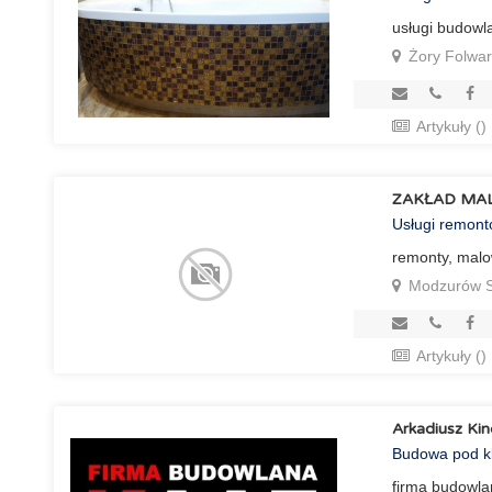
usługi budowl
Żory Folwa
Artykuły ()
ZAKŁAD MAL
Usługi remon
remonty, mal
Modzurów S
Artykuły ()
Arkadiusz Ki
Budowa pod k
firma budowl