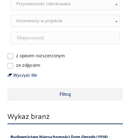
Przynależność członkowska
Uczestniczy w projekcie
z opisem rozszerzonym
ze zdjęciem
Wyczyść filtr
Filtruj
Wykaz branż
Budownictwo Nieruchomości Dom Ogrody (1518)