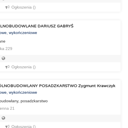
Ogłoszenia ()
ÓLNOBUDOWLANE DARIUSZ GABRYŚ
towe, wykończeniowe
ane
ka 229
Ogłoszenia ()
ÓLNOBUDOWLANY POSADZKARSTWO Zygmunt Krawczyk
towe, wykończeniowe
budowlany, posadzkarstwo
senna 21
Ogłoszenia ()