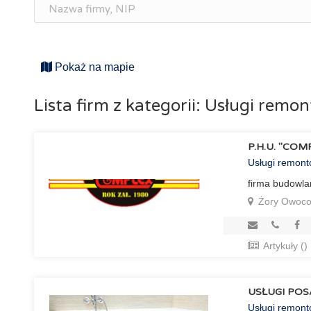
Pokaż na mapie
Lista firm z kategorii: Usługi rem
P.H.U. "CO
Usługi remon
firma budowl
Żory Owoco
Artykuły ()
USŁUGI POS
Usługi remon