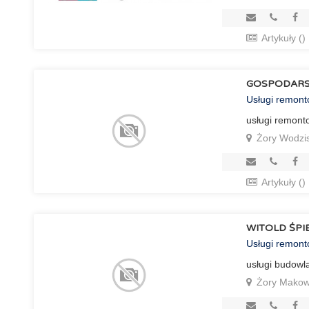
Artykuły ()
GOSPODARS
Usługi remon
usługi remon
Żory Wodzi
Artykuły ()
WITOLD ŚP
Usługi remon
usługi budowl
Żory Makow