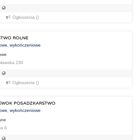
Ogłoszenia ()
TWO ROLNE
towe, wykończeniowe
towe
sławska 230
Ogłoszenia ()
IEWOK POSADZKARSTWO
towe, wykończeniowe
ane
a 6