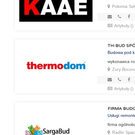
Połomia Szk
Artykuły ()
TH-BUD SP
Budowa pod k
wykonawca ro
Żory Boczn
Artykuły ()
FIRMA BUD
Usługi remon
firma ogólno
Radlin Spa