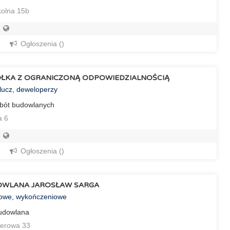
olna 15b
Ogłoszenia ()
ÓŁKA Z OGRANICZONĄ ODPOWIEDZIALNOŚCIĄ
lucz, deweloperzy
bót budowlanych
a 6
Ogłoszenia ()
OWLANA JAROSŁAW SARGA
towe, wykończeniowe
budowlana
cerowa 33