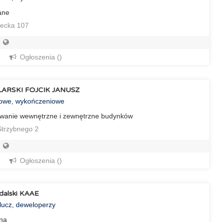
ane
recka 107
Ogłoszenia ()
ARSKI FOJCIK JANUSZ
towe, wykończeniowe
owanie wewnętrzne i zewnętrzne budynków
trzybnego 2
Ogłoszenia ()
ndalski KAAE
lucz, deweloperzy
ana