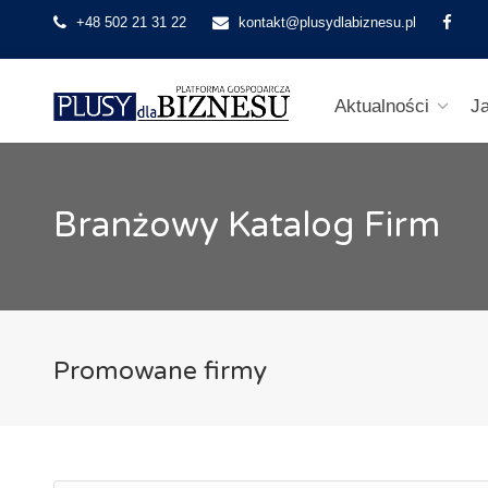
+48 502 21 31 22
kontakt@plusydlabiznesu.pl
Aktualności
J
Branżowy Katalog Firm
Promowane firmy