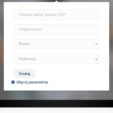
Branża
Podbranża
Szukaj