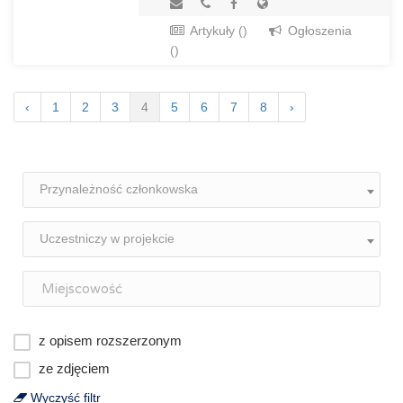
Artykuły ()
Ogłoszenia
()
‹
1
2
3
4
5
6
7
8
›
Przynależność członkowska
Uczestniczy w projekcie
z opisem rozszerzonym
ze zdjęciem
Wyczyść filtr